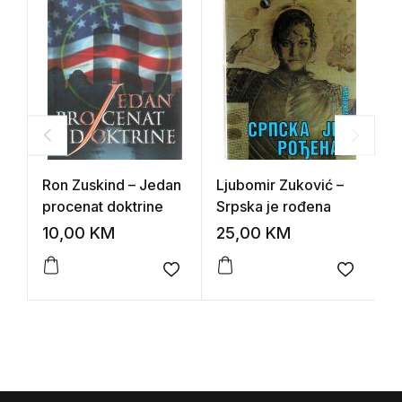
Ron Zuskind – Jedan
Ljubomir Zuković –
L
procenat doktrine
Srpska je rođena
N
ma
10,00
KM
25,00
KM
1
Add to wishlist
Add to 