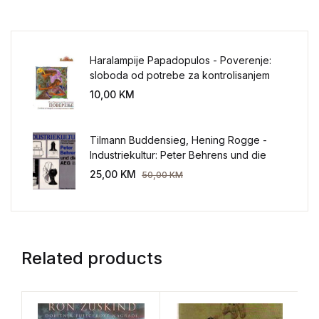
Haralampije Papadopulos - Poverenje:
sloboda od potrebe za kontrolisanjem
sveta
10,00
KM
Tilmann Buddensieg, Hening Rogge -
Industriekultur: Peter Behrens und die
AEG 1907-1914.
25,00
KM
50,00
KM
Related products