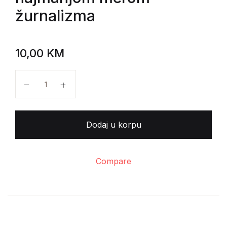
žurnalizma
10,00
KM
Dževad Sulejmanpašić - Žurnalizam, razarač čoveča
Dodaj u korpu
Compare