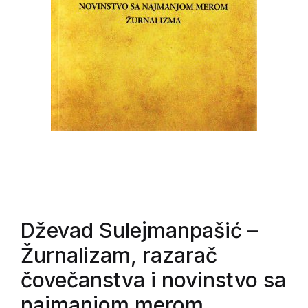
Dževad Sulejmanpašić
–
Žurnalizam, razarač
čovečanstva i novinstvo sa
najmanjom merom