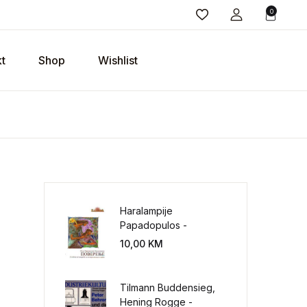
0
t
Shop
Wishlist
Haralampije
Papadopulos -
Poverenje: sloboda od
10,00
KM
potrebe za
kontrolisanjem sveta
Tilmann Buddensieg,
Hening Rogge -