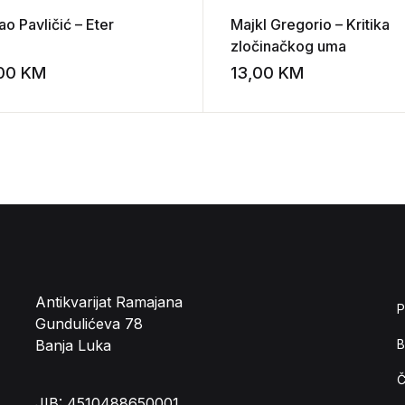
o Pavličić – Eter
Majkl Gregorio – Kritika
zločinačkog uma
,00
KM
13,00
KM
st
Add to wishlist
Antikvarijat Ramajana
P
Gundulićeva 78
Banja Luka
B
Č
JIB: 4510488650001