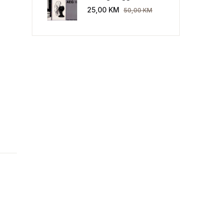
Industriekultur: Peter
25,00
KM
50,00
KM
Behrens und die AEG
1907-1914.