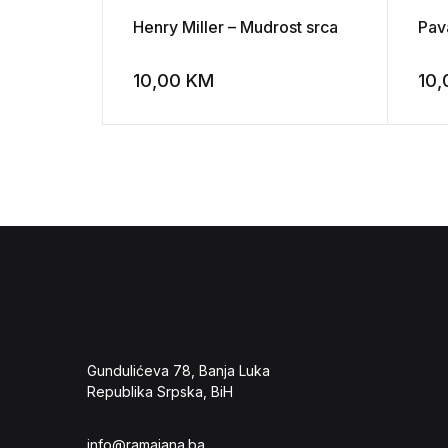
Henry Miller – Mudrost srca
Pava
10,00
KM
10
Add to wishli
Gundulićeva 78, Banja Luka
Republika Srpska, BiH
info@ramajana.ba