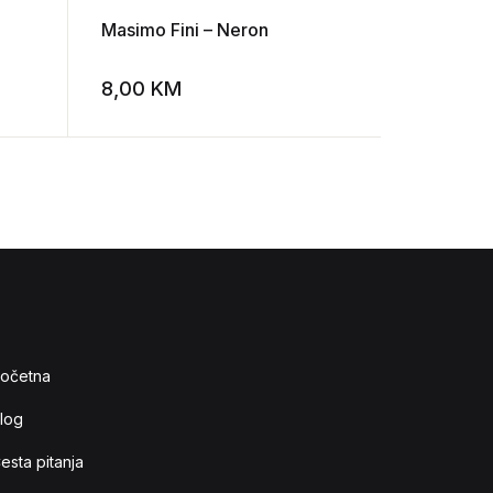
Masimo Fini – Neron
Ivo Andri
Roadside
8,00
KM
30,00
Add to wishlist
Add to wishlist
očetna
log
esta pitanja