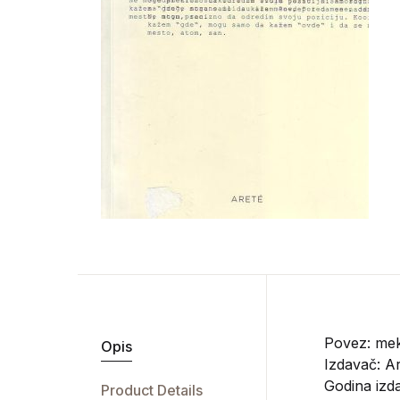
Povez: mek
Opis
Izdavač:
Ar
Godina izda
Product Details