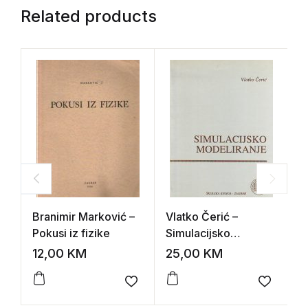
Related products
Branimir Marković –
Vlatko Čerić –
K
Pokusi iz fizike
Simulacijsko
F
modeliranje
m
12,00
KM
25,00
KM
2
Add to wishlist
Add to 