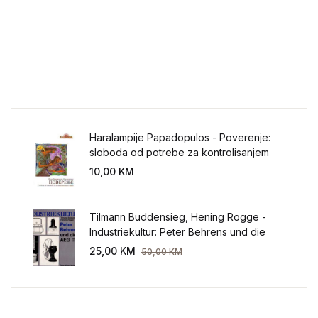
Haralampije Papadopulos - Poverenje:
sloboda od potrebe za kontrolisanjem
sveta
10,00
KM
Tilmann Buddensieg, Hening Rogge -
Industriekultur: Peter Behrens und die
AEG 1907-1914.
25,00
KM
50,00
KM