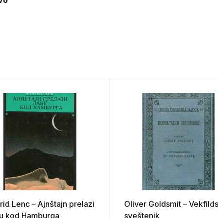
vo
rid Lenc – Ajnštajn prelazi
Oliver Goldsmit – Vekfilds
u kod Hamburga
sveštenik