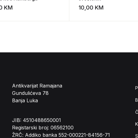
00
KM
10,00
KM
st
Add to wishlist
Antikvarijat Ramajana
P
Gundulićeva 78
Banja Luka
B
Č
JIB: 4510488650001
K
Registarski broj: 06562100
ŽRČ: Addiko banka 552-000221-84156-71
S