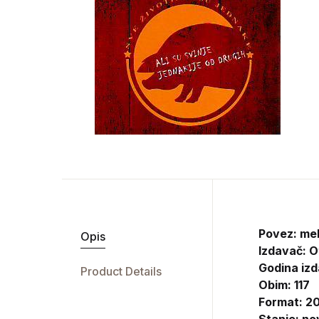
Povez: me
Opis
Izdavač:
O
Godina izd
Product Details
Obim: 117
Format: 20