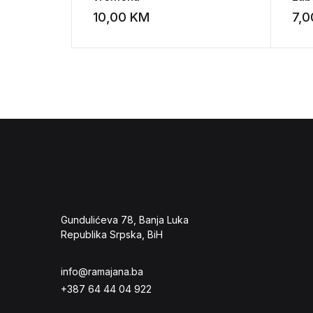
10,00
KM
7,
Add to wishli
Gundulićeva 78, Banja Luka
Republika Srpska, BiH
info@ramajana.ba
+387 64 44 04 922