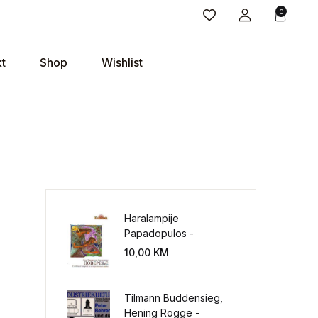
0
t
Shop
Wishlist
Haralampije
Papadopulos -
Poverenje: sloboda od
10,00
KM
potrebe za
kontrolisanjem sveta
Tilmann Buddensieg,
Hening Rogge -