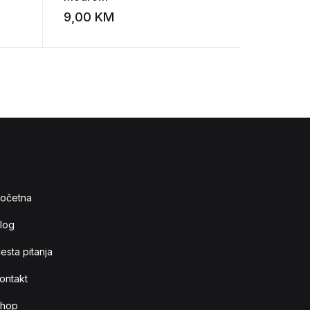
9,00
KM
15,00
K
Add to wishlist
Add to wishlist
očetna
log
esta pitanja
ontakt
hop