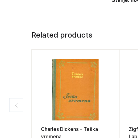
Stanje: no
Related products
Charles Dickens – Teška
Zigf
vremena
Lab