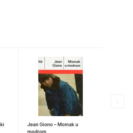
ki
Jean Giono – Momak u
Viktor Ho
modrom
ogledalo