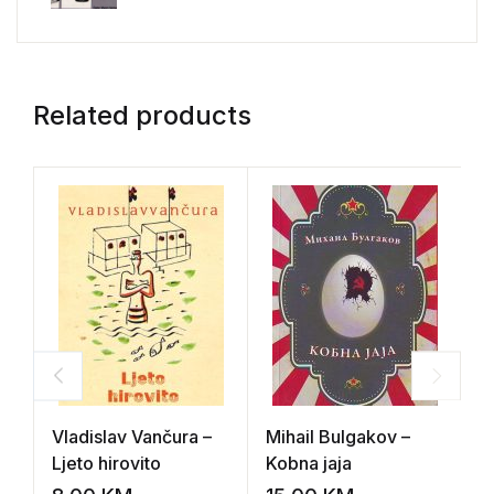
Related products
Vladislav Vančura –
Mihail Bulgakov –
C
Ljeto hirovito
Kobna jaja
T