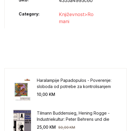
4355a4993c60
Category:
Književnost>Ro
mani
Haralampije Papadopulos - Poverenje:
sloboda od potrebe za kontrolisanjem
sveta
10,00
KM
Tilmann Buddensieg, Hening Rogge -
Industriekultur: Peter Behrens und die
AEG 1907-1914.
25,00
KM
50,00
KM