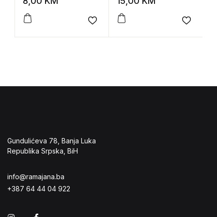
8,00
KM
15,00
KM
1
Add to wishlist
Add to 
Gundulićeva 78, Banja Luka
Republika Srpska, BiH
info@ramajana.ba
+387 64 44 04 922