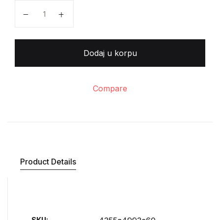
Džozef Konrad - Između kopna i mora količina
Dodaj u korpu
Compare
Product Details
SKU: