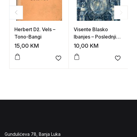
Herbert Dž. Vels –
Visente Blasko
B
Tono-Bangi
Ibanjes – Poslednji
lav
15,00
KM
10,00
KM
5
Add to wishlist
Add to 
Gundulićeva 78, Banja Luka