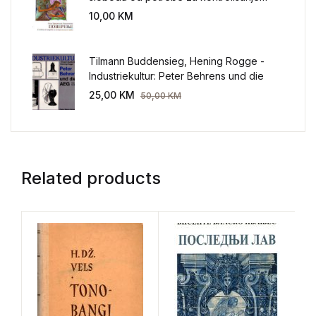
sveta
10,00
KM
Tilmann Buddensieg, Hening Rogge -
Industriekultur: Peter Behrens und die
AEG 1907-1914.
25,00
KM
50,00
KM
Related products