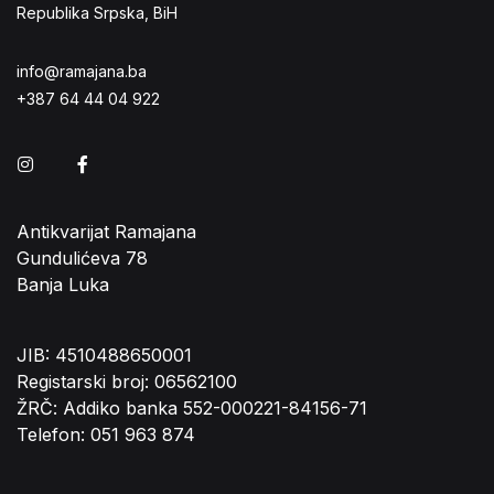
Republika Srpska, BiH
info@ramajana.ba
+387 64 44 04 922
Instagram
Facebook
Antikvarijat Ramajana
Gundulićeva 78
Banja Luka
JIB: 4510488650001
Registarski broj: 06562100
ŽRČ: Addiko banka 552-000221-84156-71
Telefon: 051 963 874