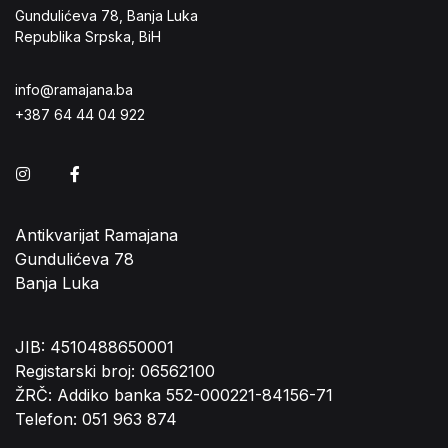
Gundulićeva 78, Banja Luka
Republika Srpska, BiH
info@ramajana.ba
+387 64 44 04 922
Instagram
Facebook
Antikvarijat Ramajana
Gundulićeva 78
Banja Luka
JIB: 4510488650001
Registarski broj: 06562100
ŽRČ: Addiko banka 552-000221-84156-71
Telefon: 051 963 874