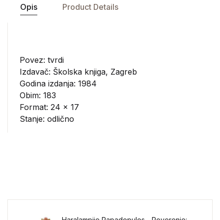
Opis
Product Details
Povez: tvrdi
Izdavač:
Školska knjiga, Zagreb
Godina izdanja: 1984
Obim: 183
Format: 24 x 17
Stanje: odlično
Haralampije Papadopulos - Poverenje: