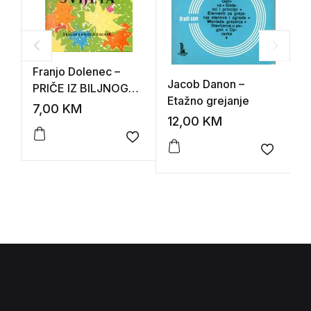
Franjo Dolenec –
Jacob Danon –
M
PRIČE IZ BILJNOG
Etažno grejanje
K
SVIJETA
7,00
KM
12,00
KM
1
Add to wishlist
Add to 