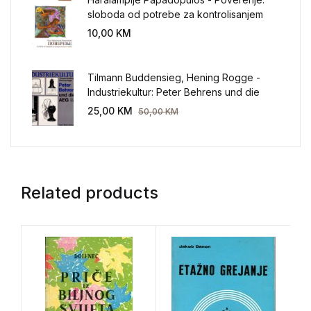
sloboda od potrebe za kontrolisanjem
sveta
10,00
KM
Tilmann Buddensieg, Hening Rogge -
Industriekultur: Peter Behrens und die
AEG 1907-1914.
25,00
KM
50,00
KM
Related products