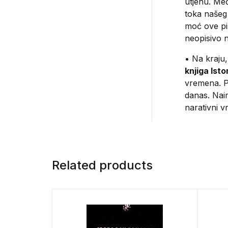
utjehu. Me
toka našeg 
moć ove pis
neopisivo 
• Na kraju,
knjiga Isto
vremena. Po
danas. Naim
narativni v
Related products