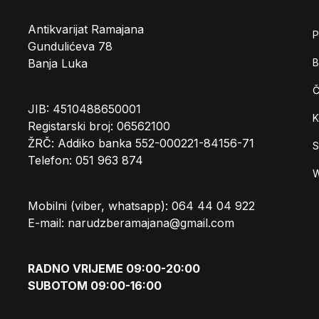
Antikvarijat Ramajana
P
Gundulićeva 78
Banja Luka
B
Č
JIB: 4510488650001
K
Registarski broj: 06562100
ŽRČ: Addiko banka 552-000221-84156-71
S
Telefon: 051 963 874
W
Mobilni (viber, whatsapp): 064 44 04 922
E-mail: narudzberamajana@gmail.com
RADNO VRIJEME 09:00-20:00
SUBOTOM 09:00-16:00