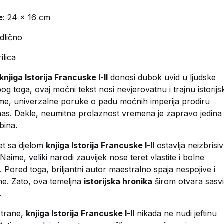
e
: 24 x 16 cm
odlično
rilica
knjiga Istorija Francuske I-II
donosi dubok uvid u ljudske
og toga, ovaj moćni tekst nosi nevjerovatnu i trajnu istorijs
ime, univerzalne poruke o padu moćnih imperija prodiru
as. Dakle, neumitna prolaznost vremena je zapravo jedina
bina.
et sa djelom
knjiga Istorija Francuske I-II
ostavlja neizbrisiv 
 Naime, veliki narodi zauvijek nose teret vlastite i bolne
. Pored toga, briljantni autor maestralno spaja nespojive i
e. Zato, ova temeljna
istorijska hronika
širom otvara sasv
.
strane,
knjiga Istorija Francuske I-II
nikada ne nudi jeftinu