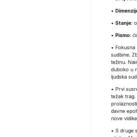
•
Dimenzij
•
Stanje
: 
•
Pismo
: ći
• Fokusna
sudbine. Zb
težinu. Na
duboko u n
ljudska sud
• Prvi susr
težak trag.
prolaznosti
davne epoh
nove vidike
• S druge 