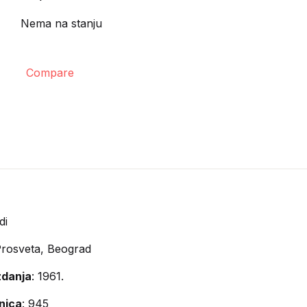
Nema na stanju
Compare
di
rosveta, Beograd
zdanja
: 1961.
anica
: 945