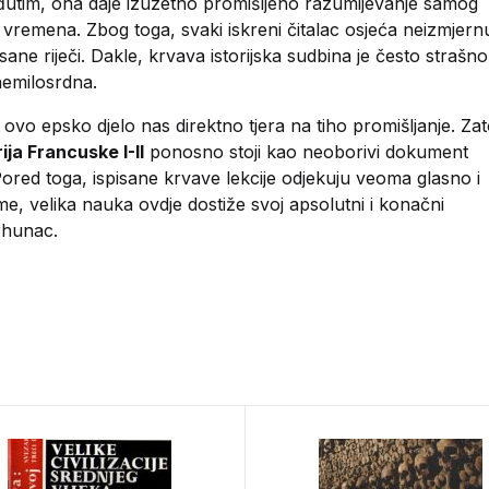
đutim, ona daje izuzetno promišljeno razumijevanje samog
vremena. Zbog toga, svaki iskreni čitalac osjeća neizmjern
ane riječi. Dakle, krvava istorijska sudbina je često strašno 
nemilosrdna.
 ovo epsko djelo nas direktno tjera na tiho promišljanje. Za
rija Francuske I-II
ponosno stoji kao neoborivi dokument
red toga, ispisane krvave lekcije odjekuju veoma glasno i
e, velika nauka ovdje dostiže svoj apsolutni i konačni
rhunac.