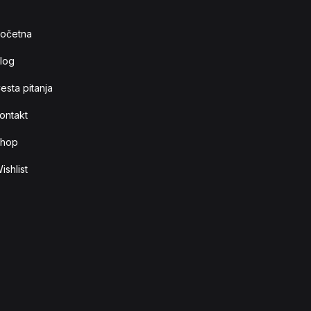
očetna
log
esta pitanja
ontakt
hop
ishlist