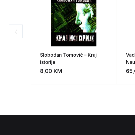
Slobodan Tomović – Kraj
Vad
istorije
Nau
Phil
8,00
KM
65
Add to wishli
civi
III