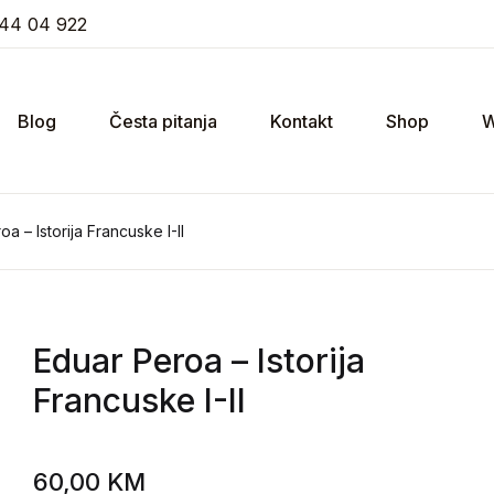
44 04 922
Blog
Česta pitanja
Kontakt
Shop
W
a – Istorija Francuske I-II
Eduar Peroa
– Istorija
Francuske I-II
60,00
KM