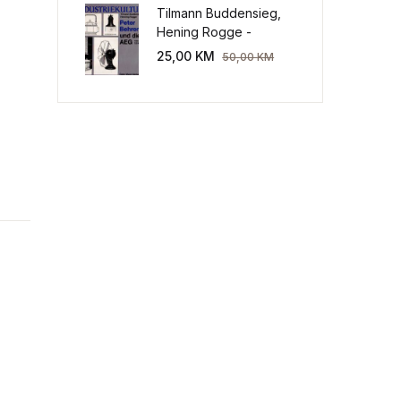
Tilmann Buddensieg,
Hening Rogge -
Industriekultur: Peter
25,00
KM
50,00
KM
Behrens und die AEG
1907-1914.