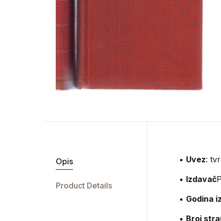
•
Uvez
: tvr
Opis
•
Izdavač
P
Product Details
•
Godina i
•
Broj str