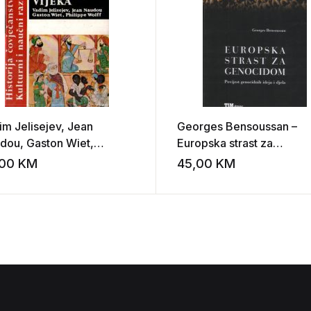
im Jelisejev, Jean
Georges Bensoussan –
dou, Gaston Wiet,
Europska strast za
ippe Wolff – Velike
genocidom: povijest
,00
KM
45,00
KM
st
Add to wishlist
lizacije srednjeg vijeka I-
genocidnih ideja i djela