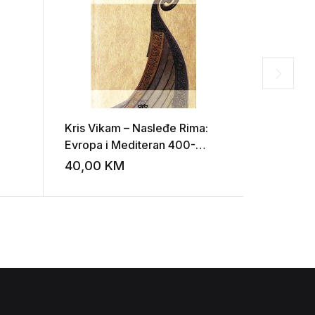
Kris Vikam – Nasleđe Rima:
Carlo Sfo
Evropa i Mediteran 400-
Evropljan
1000.
40,00
KM
15,00
K
Add to wishlist
Add to wishlist