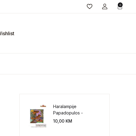
0
ishlist
Haralampije
Papadopulos -
Poverenje: sloboda od
10,00
KM
potrebe za
kontrolisanjem sveta