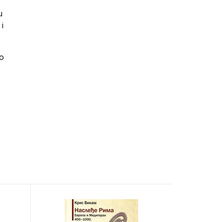
u
i
to