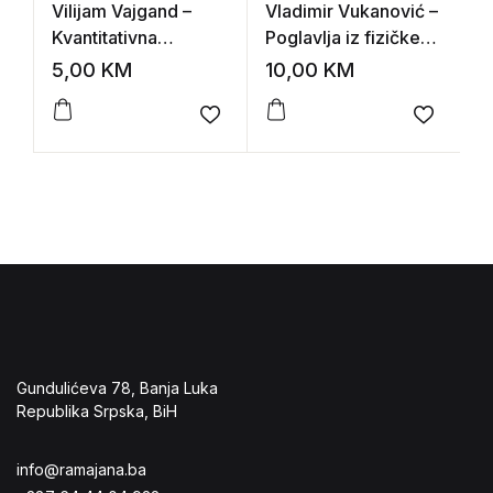
Vilijam Vajgand –
Vladimir Vukanović –
N
Kvantitativna
Poglavlja iz fizičke
B
hemijska analiza:
hemije
R
5,00
KM
10,00
KM
3
volumetrija
V
Add to wishlist
Add to 
Gundulićeva 78, Banja Luka
Republika Srpska, BiH
info@ramajana.ba