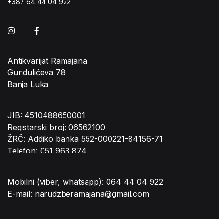
+387 64 44 04 922
Instagram
Facebook
Antikvarijat Ramajana
Gundulićeva 78
Banja Luka
JIB: 4510488650001
Registarski broj: 06562100
ŽRČ: Addiko banka 552-000221-84156-71
Telefon: 051 963 874
Mobilni (viber, whatsapp): 064 44 04 922
E-mail: narudzberamajana@gmail.com