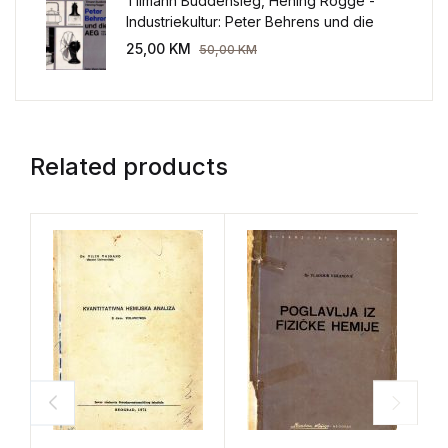
Tilmann Buddensieg, Hening Rogge -
Industriekultur: Peter Behrens und die
AEG 1907-1914.
25,00
KM
50,00
KM
Related products