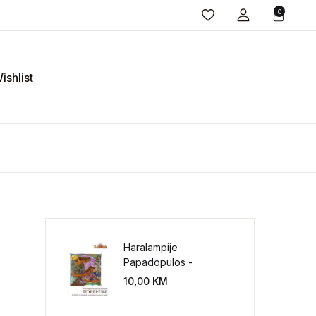
0
ishlist
Haralampije
Papadopulos -
Poverenje: sloboda od
10,00
KM
potrebe za
kontrolisanjem sveta