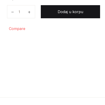
Elizabet Gaskel - Prokleti soj količina
Dodaj u korpu
Compare