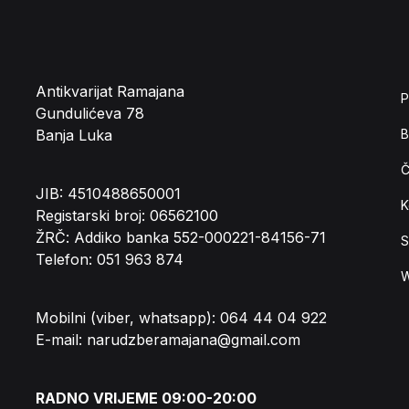
Antikvarijat Ramajana
P
Gundulićeva 78
Banja Luka
B
Č
JIB: 4510488650001
K
Registarski broj: 06562100
ŽRČ: Addiko banka 552-000221-84156-71
S
Telefon: 051 963 874
W
Mobilni (viber, whatsapp): 064 44 04 922
E-mail: narudzberamajana@gmail.com
RADNO VRIJEME 09:00-20:00