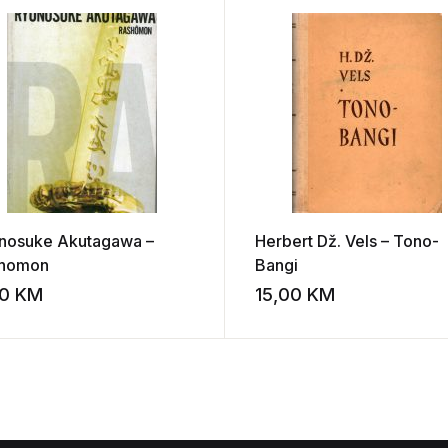
nosuke Akutagawa –
Herbert Dž. Vels – Tono-
homon
Bangi
00
KM
15,00
KM
st
Add to wishlist