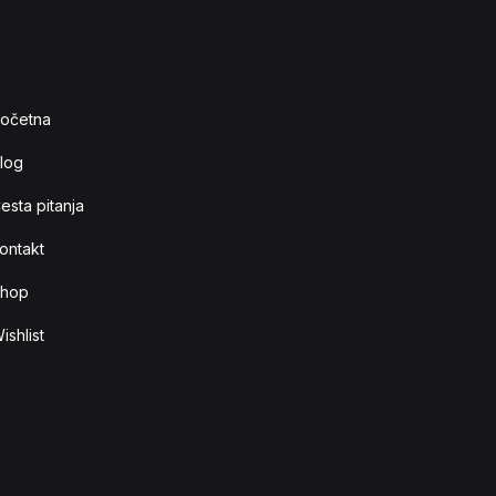
očetna
log
esta pitanja
ontakt
hop
ishlist