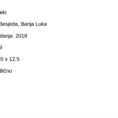
eki
Besjeda, Banja Luka
danja: 2018
9
0 x 12,5
dlično