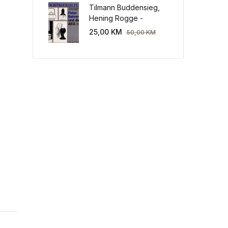
Tilmann Buddensieg,
Hening Rogge -
Industriekultur: Peter
25,00
KM
50,00
KM
Behrens und die AEG
1907-1914.