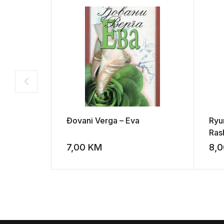
Đovani Verga – Eva
Ryu
Ras
7,00
KM
8,
Add to wishli