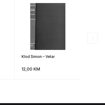
Klod Simon – Vetar
Michael O
12,00
KM
8,00
K
Add to wishlist
Add to wishlist