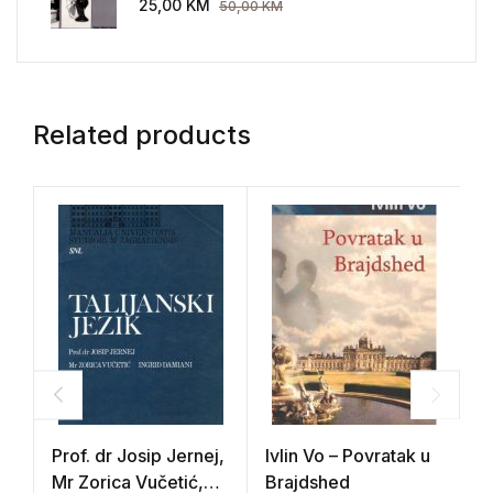
25,00
KM
50,00
KM
Related products
Prof. dr Josip Jernej,
Ivlin Vo – Povratak u
V
Mr Zorica Vučetić,
Brajdshed
E