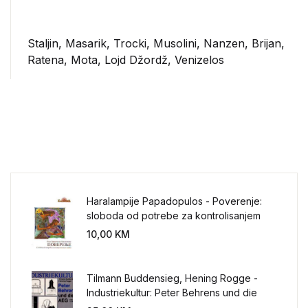
Staljin, Masarik, Trocki, Musolini, Nanzen, Brijan,
Ratena, Mota, Lojd Džordž, Venizelos
Haralampije Papadopulos - Poverenje:
sloboda od potrebe za kontrolisanjem
sveta
10,00
KM
Tilmann Buddensieg, Hening Rogge -
Industriekultur: Peter Behrens und die
AEG 1907-1914.