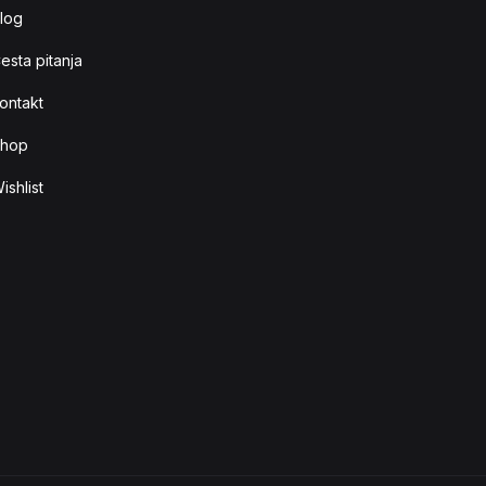
log
esta pitanja
ontakt
hop
ishlist