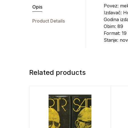
Povez: mek
Opis
Izdavač:
Ho
Godina izda
Product Details
Obim: 89
Format: 19
Stanje: no
Related products