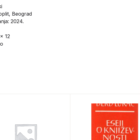
i
plit, Beograd
nja: 2024.
 x 12
vo