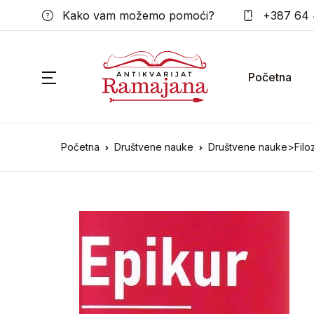
Kako vam možemo pomoći?
+387 64 
Početna
Početna
Društvene nauke
Društvene nauke>Filoz