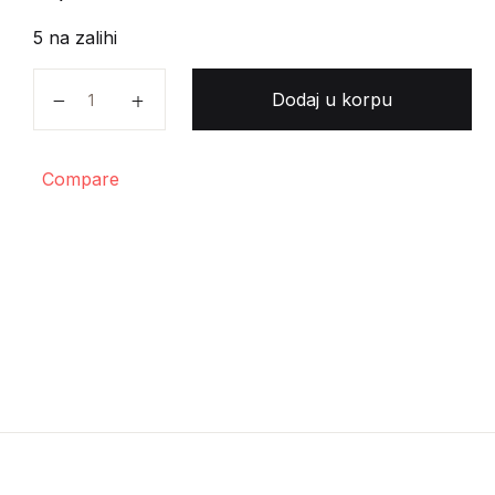
5 na zalihi
Epikur - Umeće dostizanja sreće količina
Dodaj u korpu
Compare