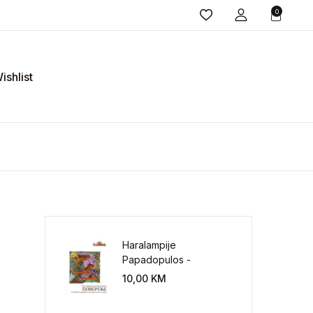
0
ishlist
Haralampije
Papadopulos -
Poverenje: sloboda od
10,00
KM
potrebe za
kontrolisanjem sveta