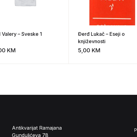
l Valery – Sveske 1
Đerđ Lukač – Eseji o
književnosti
,00
KM
5,00
KM
st
Add to wishlist
Antikvarijat Ramajana
P
Gundulićeva 78