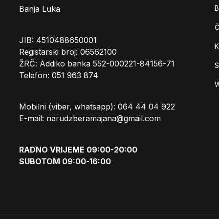
Banja Luka
B
Č
JIB: 4510488650001
K
Registarski broj: 06562100
ŽRČ: Addiko banka 552-000221-84156-71
S
Telefon: 051 963 874
W
Mobilni (viber, whatsapp): 064 44 04 922
E-mail: narudzberamajana@gmail.com
RADNO VRIJEME 09:00-20:00
SUBOTOM 09:00-16:00