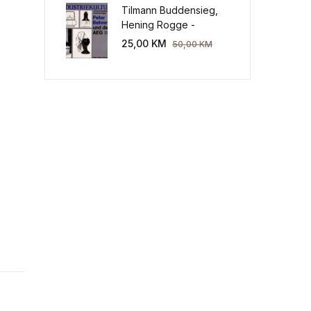
Tilmann Buddensieg,
Hening Rogge -
Industriekultur: Peter
25,00
KM
50,00
KM
Behrens und die AEG
1907-1914.