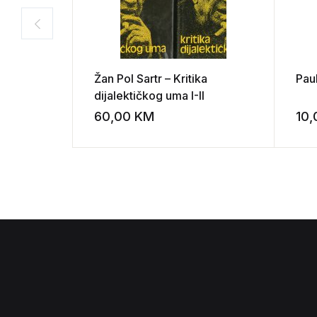
Žan Pol Sartr – Kritika
Pau
dijalektičkog uma I-II
60,00
KM
10
Add to wishli