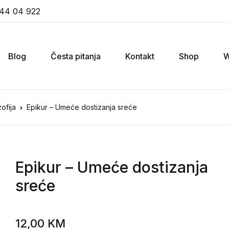
44 04 922
Blog
Česta pitanja
Kontakt
Shop
W
ofija
Epikur – Umeće dostizanja sreće
Epikur
– Umeće dostizanja
sreće
12,00
KM