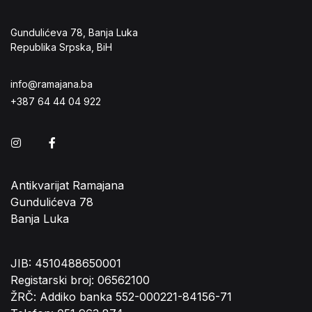
Gundulićeva 78, Banja Luka
Republika Srpska, BiH
info@ramajana.ba
+387 64 44 04 922
Instagram
Facebook
Antikvarijat Ramajana
Gundulićeva 78
Banja Luka
JIB: 4510488650001
Registarski broj: 06562100
ŽRČ: Addiko banka 552-000221-84156-71