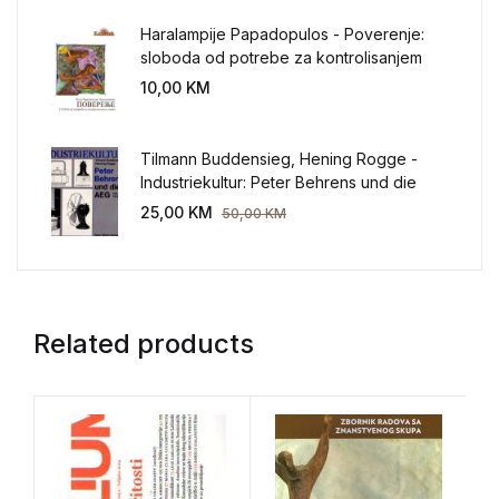
Haralampije Papadopulos - Poverenje:
sloboda od potrebe za kontrolisanjem
sveta
10,00
KM
Tilmann Buddensieg, Hening Rogge -
Industriekultur: Peter Behrens und die
AEG 1907-1914.
25,00
KM
50,00
KM
Related products