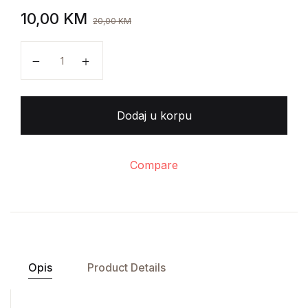
10,00
KM
20,00
KM
Episkop Stefan - Pazimo na vreme I količina
Dodaj u korpu
Compare
Opis
Product Details