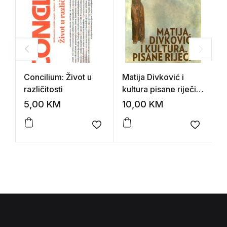
Concilium: Život u
Matija Divković i
C
različitosti
kultura pisane riječi
b
(zbornik radova)
n
5,00
KM
10,00
KM
5
Add to wishlist
Add to 