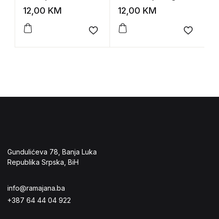
rasprave
P
12,00
KM
12,00
KM
1
z
Add to wishlist
Add to 
Gundulićeva 78, Banja Luka
Republika Srpska, BiH
info@ramajana.ba
+387 64 44 04 922