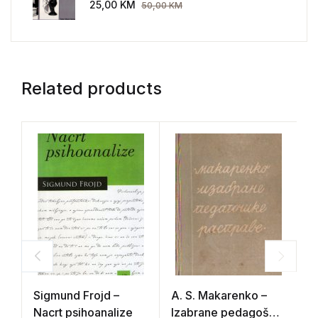
AEG 1907-1914.
25,00
KM
50,00
KM
Related products
Sigmund Frojd –
A. S. Makarenko –
D
Nacrt psihoanalize
Izabrane pedagoške
I