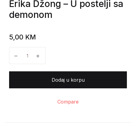
Erika Džong
– U postelji sa
demonom
5,00
KM
Erika Džong - U postelji sa demonom količina
Dodaj u korpu
Compare