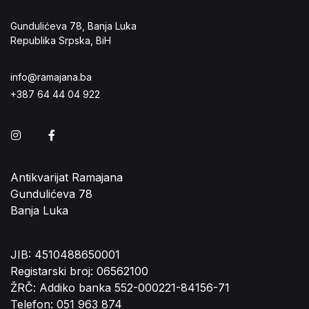
Gundulićeva 78, Banja Luka
Republika Srpska, BiH
info@ramajana.ba
+387 64 44 04 922
Instagram
Facebook
Antikvarijat Ramajana
Gundulićeva 78
Banja Luka
JIB: 4510488650001
Registarski broj: 06562100
ŽRČ: Addiko banka 552-000221-84156-71
Telefon: 051 963 874