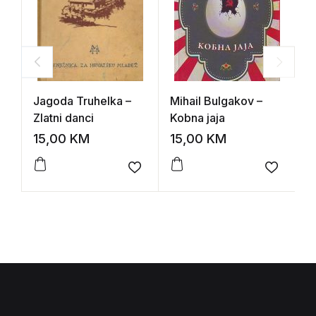
Jagoda Truhelka –
Mihail Bulgakov –
O
Zlatni danci
Kobna jaja
V
15,00
KM
15,00
KM
1
Add to wishlist
Add to 