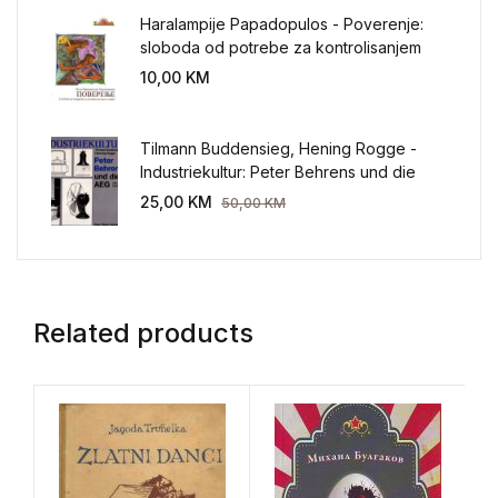
Haralampije Papadopulos - Poverenje:
sloboda od potrebe za kontrolisanjem
sveta
10,00
KM
Tilmann Buddensieg, Hening Rogge -
Industriekultur: Peter Behrens und die
AEG 1907-1914.
25,00
KM
50,00
KM
Related products