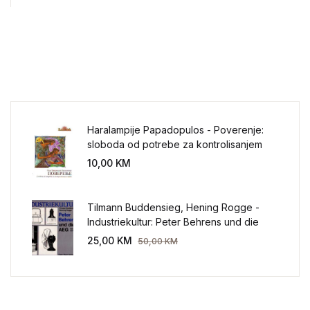
Haralampije Papadopulos - Poverenje:
sloboda od potrebe za kontrolisanjem
sveta
10,00
KM
Tilmann Buddensieg, Hening Rogge -
Industriekultur: Peter Behrens und die
AEG 1907-1914.
25,00
KM
50,00
KM