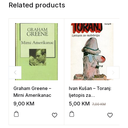
Related products
Graham Greene –
Ivan Kušan – Toranj:
J
Mirni Amerikanac
ljetopis za
r
razbribrigu
9,00
KM
5,00
KM
8
7,00
KM
Add to wishlist
Add to 