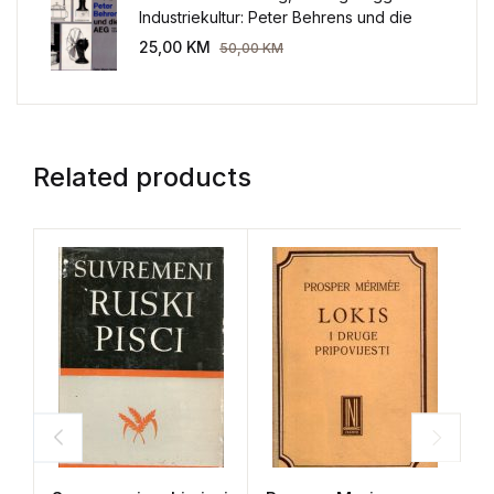
Industriekultur: Peter Behrens und die
AEG 1907-1914.
25,00
KM
50,00
KM
Related products