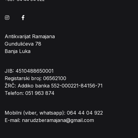
Instagram
Facebook
Antikvarijat Ramajana
Gundulićeva 78
Banja Luka
JIB: 4510488650001
Registarski broj: 06562100
ŽRČ: Addiko banka 552-000221-84156-71
Telefon: 051 963 874
Mobilni (viber, whatsapp): 064 44 04 922
E-mail: narudzberamajana@gmail.com