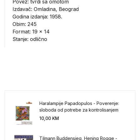
Povez: tvrdi sa omotom
Izdavač:
Omladina, Beograd
Godina izdanja: 1958.
Obim: 245
Format: 19 x 14
Stanje: odlično
Haralampije Papadopulos - Poverenje:
sloboda od potrebe za kontrolisanjem
sveta
10,00
KM
Tilmann Buddensieg, Hening Rogge -