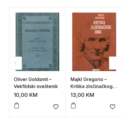
Oliver Goldsmit –
Majkl Gregorio –
J
Vekfildski sveštenik
Kritika zločinačkog
Z
uma
10,00
KM
13,00
KM
1
Add to wishlist
Add to 