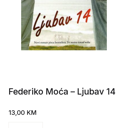
Federiko Moća
– Ljubav 14
13,00
KM
Federiko Moća - Ljubav 14 količina