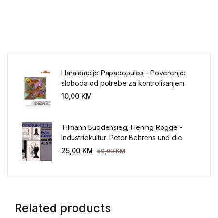
Haralampije Papadopulos - Poverenje:
sloboda od potrebe za kontrolisanjem
sveta
10,00
KM
Tilmann Buddensieg, Hening Rogge -
Industriekultur: Peter Behrens und die
AEG 1907-1914.
25,00
KM
50,00
KM
Related products