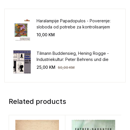
Haralampije Papadopulos - Poverenje:
sloboda od potrebe za kontrolisanjem
sveta
10,00
KM
Tilmann Buddensieg, Hening Rogge -
Industriekultur: Peter Behrens und die
AEG 1907-1914.
25,00
KM
50,00
KM
Related products