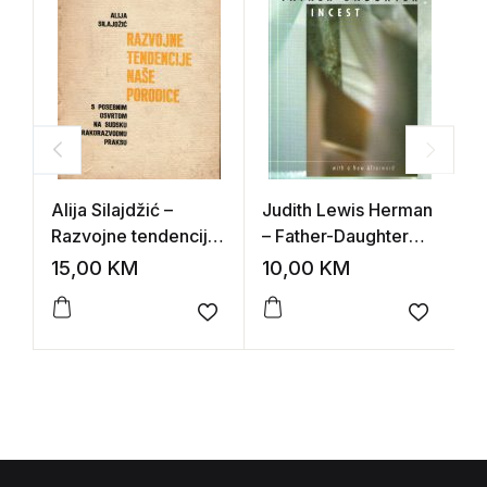
Alija Silajdžić –
Judith Lewis Herman
D
Razvojne tendencije
– Father-Daughter
H
naše porodice (s
Incest
15,00
KM
10,00
KM
1
posebnim osvrtom
na sudsku
Add to wishlist
Add to 
brakorazvodnu
praksu)