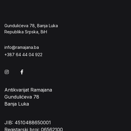
Gundulićeva 78, Banja Luka
Republika Srpska, BiH
info@ramajana.ba
+387 64 44 04 922
Instagram
Facebook
Antikvarijat Ramajana
Gundulićeva 78
Banja Luka
JIB: 4510488650001
Registarski broj: 06562100