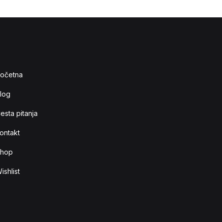
očetna
log
esta pitanja
ontakt
hop
ishlist