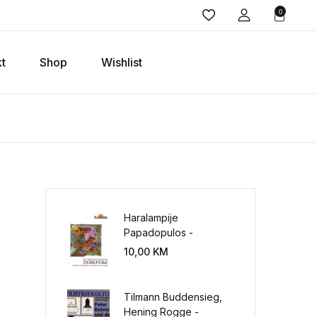
0
t
Shop
Wishlist
Haralampije
Papadopulos -
Poverenje: sloboda od
10,00
KM
potrebe za
kontrolisanjem sveta
Tilmann Buddensieg,
Hening Rogge -