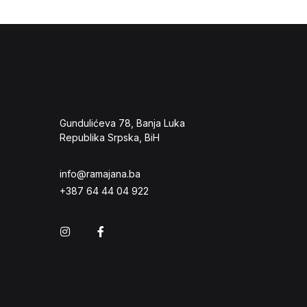
Gundulićeva 78, Banja Luka
Republika Srpska, BiH
info@ramajana.ba
+387 64 44 04 922
Instagram
Facebook