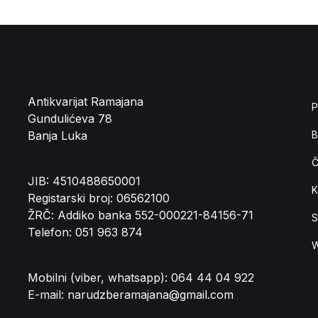
Antikvarijat Ramajana
P
Gundulićeva 78
Banja Luka
B
Č
JIB: 4510488650001
K
Registarski broj: 06562100
ŽRČ: Addiko banka 552-000221-84156-71
S
Telefon: 051 963 874
W
Mobilni (viber, whatsapp): 064 44 04 922
E-mail: narudzberamajana@gmail.com