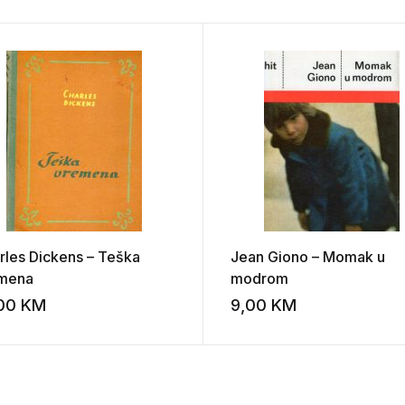
rles Dickens – Teška
Jean Giono – Momak u
mena
modrom
,00
KM
9,00
KM
st
Add to wishlist