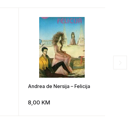
Andrea de Nersija – Felicija
Vladislav
hirovito
8,00
KM
8,00
K
Add to wishlist
Add to wishlist