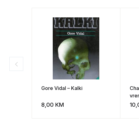
Gore Vidal – Kalki
Cha
vre
8,00
KM
10
Add to wishli