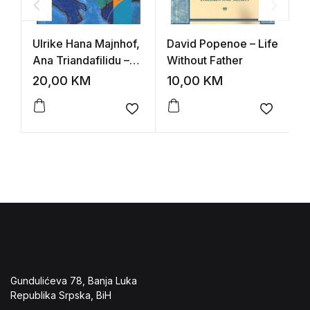
Ulrike Hana Majnhof,
David Popenoe – Life
L
Ana Triandafilidu –
Without Father
A
Transkulturna Evropa
20,00
KM
10,00
KM
1
Add to wishlist
Add to 
Gundulićeva 78, Banja Luka
Republika Srpska, BiH