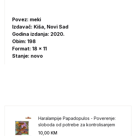
Povez: meki
Izdavač:
Kiša, Novi Sad
Godina izdanja: 2020.
Obim: 198
Format: 18 x 11
Stanje: novo
Haralampije Papadopulos - Poverenje:
sloboda od potrebe za kontrolisanjem
sveta
10,00
KM