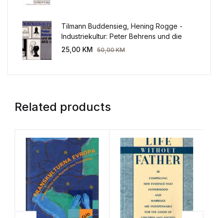
Tilmann Buddensieg, Hening Rogge -
Industriekultur: Peter Behrens und die
AEG 1907-1914.
25,00
KM
50,00
KM
Related products