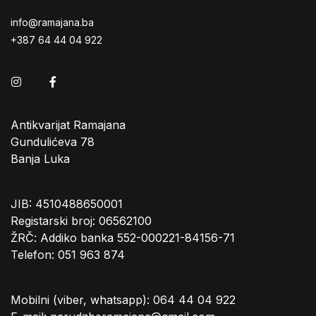
info@ramajana.ba
+387 64 44 04 922
Instagram
Facebook
Antikvarijat Ramajana
Gundulićeva 78
Banja Luka
JIB: 4510488650001
Registarski broj: 06562100
ŽRČ: Addiko banka 552-000221-84156-71
Telefon: 051 963 874
Mobilni (viber, whatsapp): 064 44 04 922