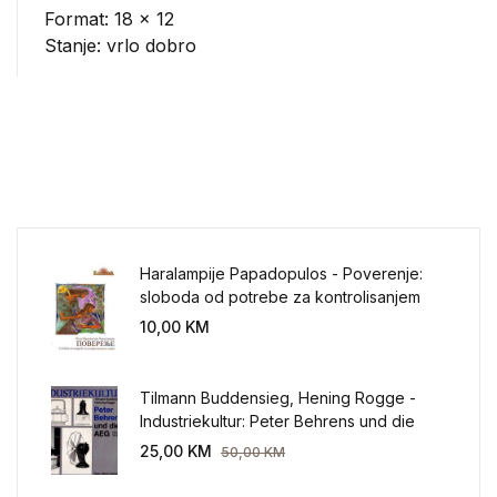
Format: 18 x 12
Stanje: vrlo dobro
Haralampije Papadopulos - Poverenje:
sloboda od potrebe za kontrolisanjem
sveta
10,00
KM
Tilmann Buddensieg, Hening Rogge -
Industriekultur: Peter Behrens und die
AEG 1907-1914.
25,00
KM
50,00
KM