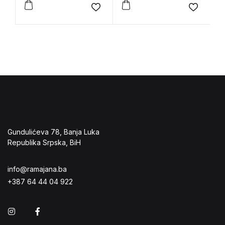
Add to wishlist
Add to 
Gundulićeva 78, Banja Luka
Republika Srpska, BiH
info@ramajana.ba
+387 64 44 04 922
Instagram
Facebook