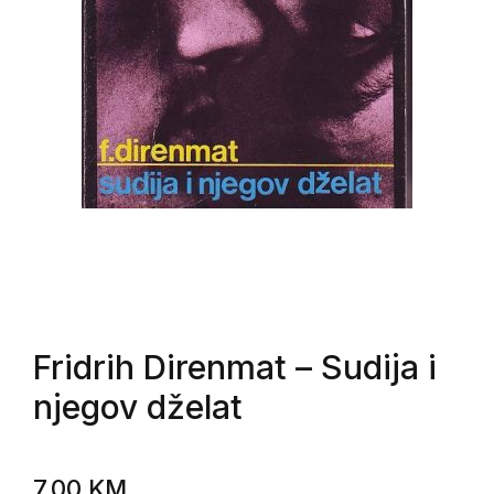
Fridrih Direnmat
– Sudija i
njegov dželat
7,00
KM