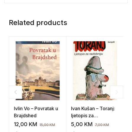
Related products
Ivlin Vo – Povratak u
Ivan Kušan – Toranj:
O
Brajdshed
ljetopis za
V
razbribrigu
12,00
KM
5,00
KM
1
15,00
KM
7,00
KM