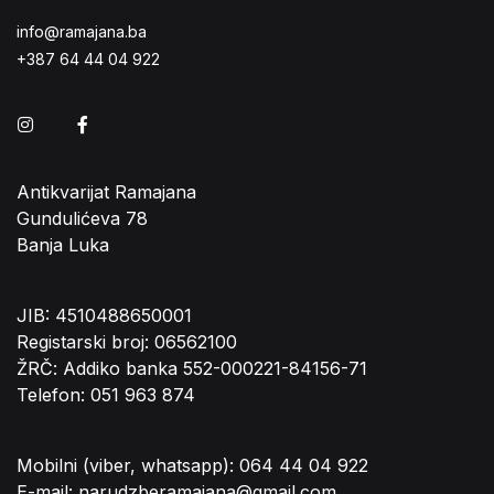
info@ramajana.ba
+387 64 44 04 922
Instagram
Facebook
Antikvarijat Ramajana
Gundulićeva 78
Banja Luka
JIB: 4510488650001
Registarski broj: 06562100
ŽRČ: Addiko banka 552-000221-84156-71
Telefon: 051 963 874
Mobilni (viber, whatsapp): 064 44 04 922
E-mail: narudzberamajana@gmail.com