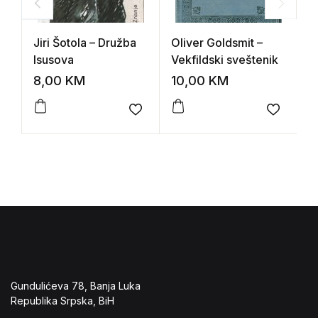
Jiri Šotola – Družba
Oliver Goldsmit –
E
Isusova
Vekfildski sveštenik
M
8,00
KM
10,00
KM
7
Add to wishlist
Add to 
Gundulićeva 78, Banja Luka
Republika Srpska, BiH