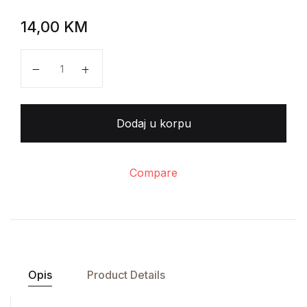
14,00
KM
Gabrijel Garsija Markes - Sahrana velike mame količ
Dodaj u korpu
Compare
Opis
Product Details