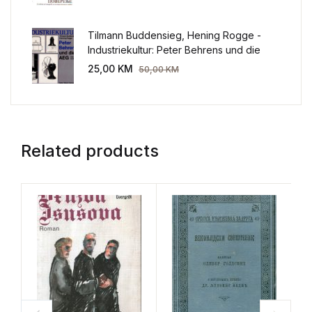
Tilmann Buddensieg, Hening Rogge -
Industriekultur: Peter Behrens und die
AEG 1907-1914.
25,00
KM
50,00
KM
Related products