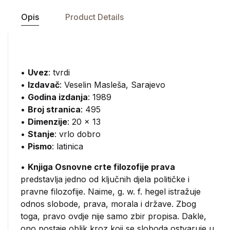
Opis
Product Details
•
Uvez
: tvrdi
•
Izdavač
:
Veselin Masleša, Sarajevo
•
Godina izdanja
: 1989
•
Broj stranica
: 495
•
Dimenzije
: 20 x 13
•
Stanje
: vrlo dobro
•
Pismo
: latinica
•
Knjiga Osnovne crte filozofije prava
predstavlja jedno od ključnih djela političke i
pravne filozofije. Naime, g. w. f. hegel istražuje
odnos slobode, prava, morala i države. Zbog
toga, pravo ovdje nije samo zbir propisa. Dakle,
ono postaje oblik kroz koji se sloboda ostvaruje u