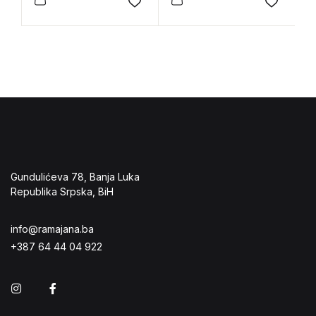
P
Add to wishlist
Add to 
K
Gundulićeva 78, Banja Luka
Republika Srpska, BiH
info@ramajana.ba
+387 64 44 04 922
Instagram
Facebook