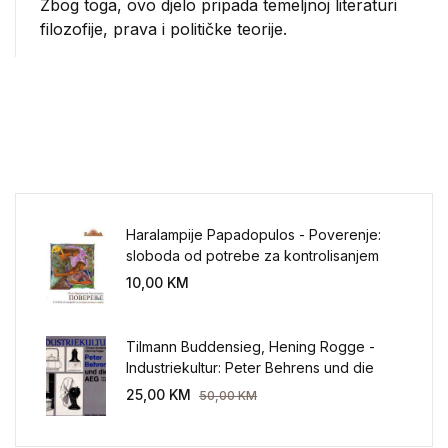
Zbog toga, ovo djelo pripada temeljnoj literaturi
filozofije, prava i političke teorije.
Haralampije Papadopulos - Poverenje:
sloboda od potrebe za kontrolisanjem
sveta
10,00
KM
Tilmann Buddensieg, Hening Rogge -
Industriekultur: Peter Behrens und die
AEG 1907-1914.
25,00
KM
50,00
KM