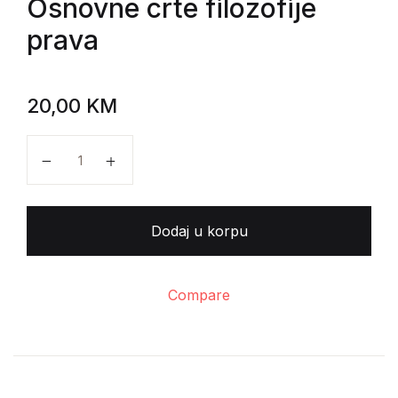
Osnovne crte filozofije
prava
20,00
KM
Georg W.F.Hegel - Osnovne crte filozofije prava koli
Dodaj u korpu
Compare