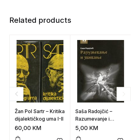
Related products
Žan Pol Sartr – Kritika
Saša Radojčić –
Ž
dijalektičkog uma I-II
Razumevanje i
m
zbivanje
i
60,00
KM
5,00
KM
4
J