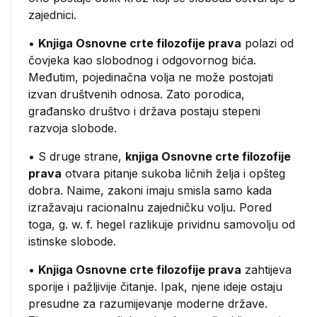
zajednici.
•
Knjiga Osnovne crte filozofije prava
polazi od
čovjeka kao slobodnog i odgovornog bića.
Međutim, pojedinačna volja ne može postojati
izvan društvenih odnosa. Zato porodica,
građansko društvo i država postaju stepeni
razvoja slobode.
• S druge strane,
knjiga Osnovne crte filozofije
prava
otvara pitanje sukoba ličnih želja i opšteg
dobra. Naime, zakoni imaju smisla samo kada
izražavaju racionalnu zajedničku volju. Pored
toga, g. w. f. hegel razlikuje prividnu samovolju od
istinske slobode.
•
Knjiga Osnovne crte filozofije prava
zahtijeva
sporije i pažljivije čitanje. Ipak, njene ideje ostaju
presudne za razumijevanje moderne države.