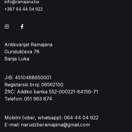
info@ramajana.ba
+387 64 44 04 922
Instagram
Facebook
Antikvarijat Ramajana
Gundulićeva 78
Banja Luka
JIB: 4510488650001
Registarski broj: 06562100
ŽRČ: Addiko banka 552-000221-84156-71
Telefon: 051 963 874
Mobilni (viber, whatsapp): 064 44 04 922
E-mail: narudzberamajana@gmail.com