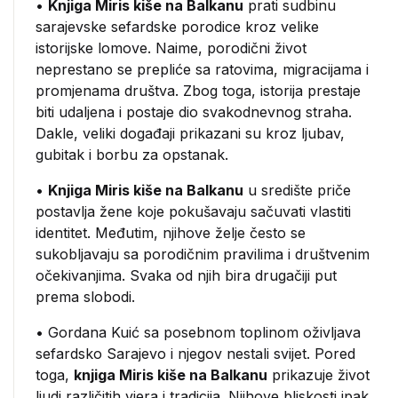
•
Knjiga Miris kiše na Balkanu
prati sudbinu
sarajevske sefardske porodice kroz velike
istorijske lomove. Naime, porodični život
neprestano se prepliće sa ratovima, migracijama i
promjenama društva. Zbog toga, istorija prestaje
biti udaljena i postaje dio svakodnevnog straha.
Dakle, veliki događaji prikazani su kroz ljubav,
gubitak i borbu za opstanak.
•
Knjiga Miris kiše na Balkanu
u središte priče
postavlja žene koje pokušavaju sačuvati vlastiti
identitet. Međutim, njihove želje često se
sukobljavaju sa porodičnim pravilima i društvenim
očekivanjima. Svaka od njih bira drugačiji put
prema slobodi.
• Gordana Kuić sa posebnom toplinom oživljava
sefardsko Sarajevo i njegov nestali svijet. Pored
toga,
knjiga Miris kiše na Balkanu
prikazuje život
ljudi različitih vjera i tradicija. Njihove bliskosti ipak