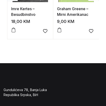
Imre Kertes –
Graham Greene –
W
Besudbinstvo
Mirni Amerikanac
I
18,00
KM
9,00
KM
8
Add to wishlist
Add to 
Gundulićeva 78, Banja Luka
Republika Srpska, BiH