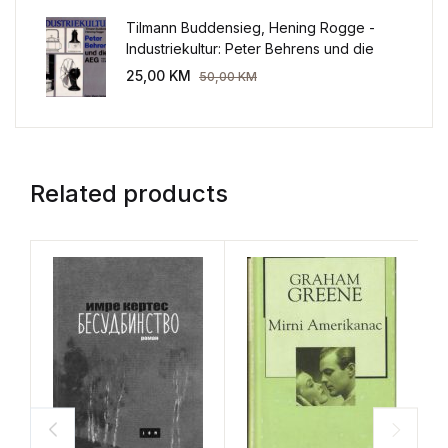
Tilmann Buddensieg, Hening Rogge -
Industriekultur: Peter Behrens und die
AEG 1907-1914.
25,00
KM
50,00
KM
Related products