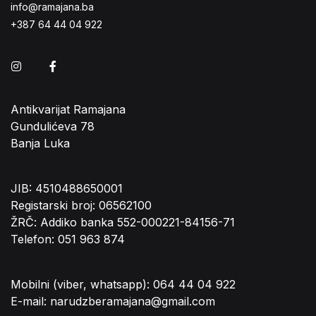
info@ramajana.ba
+387 64 44 04 922
Instagram
Facebook
Antikvarijat Ramajana
Gundulićeva 78
Banja Luka
JIB: 4510488650001
Registarski broj: 06562100
ŽRČ: Addiko banka 552-000221-84156-71
Telefon: 051 963 874
Mobilni (viber, whatsapp): 064 44 04 922
E-mail: narudzberamajana@gmail.com