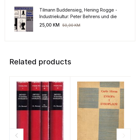
Tilmann Buddensieg, Hening Rogge -
Industriekultur: Peter Behrens und die
AEG 1907-1914.
25,00
KM
50,00
KM
Related products