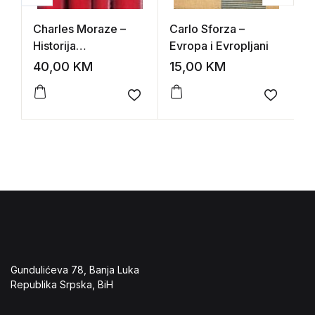
Charles Moraze –
Carlo Sforza –
C
Historija
Evropa i Evropljani
K
čovječanstva:
R
40,00
KM
15,00
KM
3
Devetnaesto stoljeće
s
I-IV
Add to wishlist
Add to 
Gundulićeva 78, Banja Luka
Republika Srpska, BiH