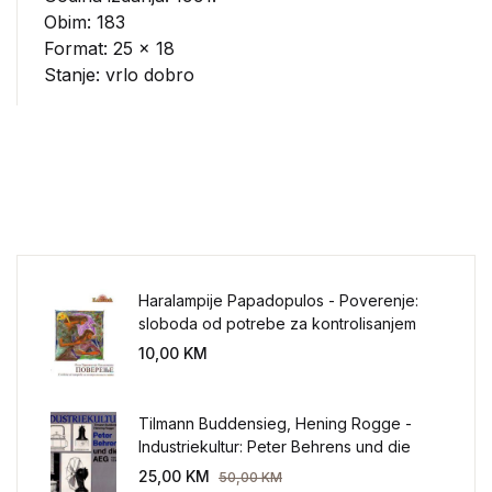
Obim: 183
Format: 25 x 18
Stanje: vrlo dobro
Haralampije Papadopulos - Poverenje:
sloboda od potrebe za kontrolisanjem
sveta
10,00
KM
Tilmann Buddensieg, Hening Rogge -
Industriekultur: Peter Behrens und die
AEG 1907-1914.
25,00
KM
50,00
KM