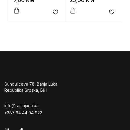
7,00
KM
25,00
KM
1
Novosimbolizam,
dijalektno pjesništvo
Add to wishlist
Add to 
Gundulićeva 78, Banja Luka
Republika Srpska, BiH
info@ramajana.ba
+387 64 44 04 922
Instagram
Facebook