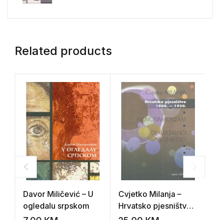
Related products
Davor Miličević – U
Cvjetko Milanja –
J
ogledalu srpskom
Hrvatsko pjesništvo
T
1900.-1950. /