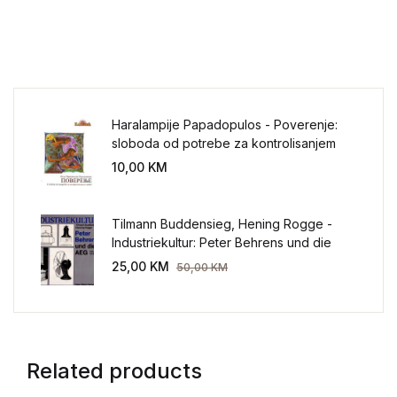
Haralampije Papadopulos - Poverenje:
sloboda od potrebe za kontrolisanjem
sveta
10,00
KM
Tilmann Buddensieg, Hening Rogge -
Industriekultur: Peter Behrens und die
AEG 1907-1914.
25,00
KM
50,00
KM
Related products