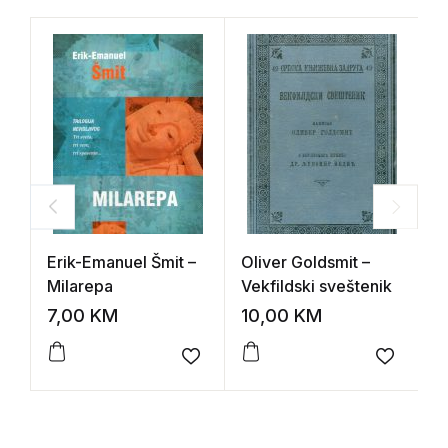
Erik-Emanuel Šmit –
Oliver Goldsmit –
V
Milarepa
Vekfildski sveštenik
T
7,00
KM
10,00
KM
1
Add to wishlist
Add to 