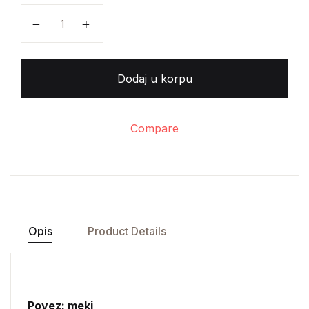
Henryk Sienkiewicz - U pustinji i prašumi količina
Dodaj u korpu
Compare
Opis
Product Details
Povez: meki