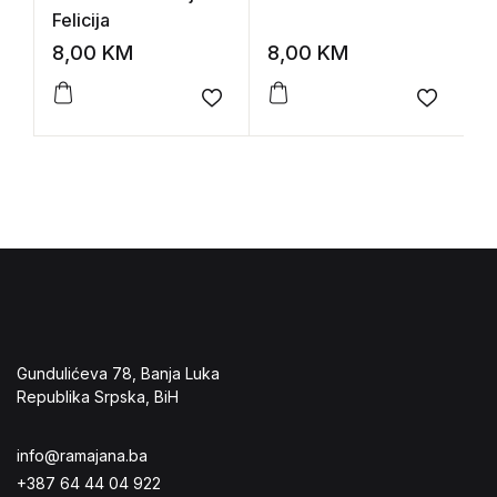
Felicija
T
8,00
KM
8,00
KM
1
Add to wishlist
Add to 
Gundulićeva 78, Banja Luka
Republika Srpska, BiH
info@ramajana.ba
+387 64 44 04 922