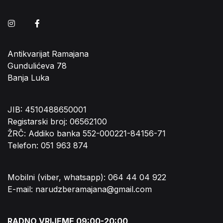
Instagram
Facebook
Antikvarijat Ramajana
Gundulićeva 78
Banja Luka
JIB: 4510488650001
Registarski broj: 06562100
ŽRČ: Addiko banka 552-000221-84156-71
Telefon: 051 963 874
Mobilni (viber, whatsapp): 064 44 04 922
E-mail: narudzberamajana@gmail.com
RADNO VRIJEME 09:00-20:00