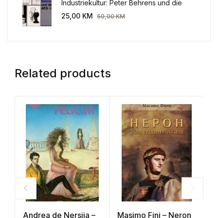
Industriekultur: Peter Behrens und die
AEG 1907-1914.
25,00
KM
50,00
KM
Related products
Andrea de Nersija –
Masimo Fini – Neron
C