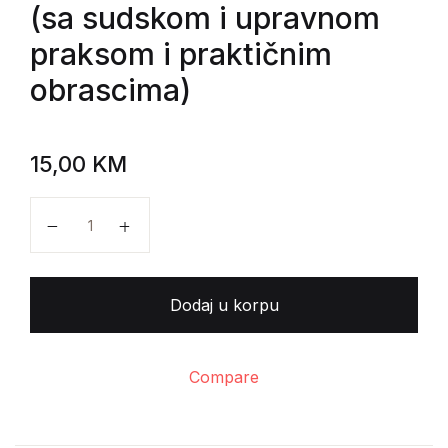
(sa sudskom i upravnom
praksom i praktičnim
obrascima)
15,00
KM
Hišam Arnautović, Blagoje Vesković - Komentar zako
Dodaj u korpu
Compare