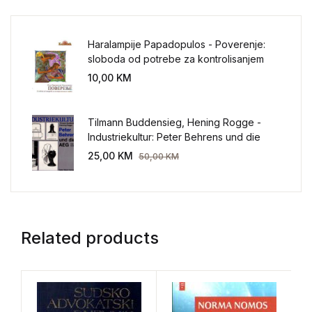
Haralampije Papadopulos - Poverenje:
sloboda od potrebe za kontrolisanjem
sveta
10,00
KM
Tilmann Buddensieg, Hening Rogge -
Industriekultur: Peter Behrens und die
AEG 1907-1914.
25,00
KM
50,00
KM
Related products