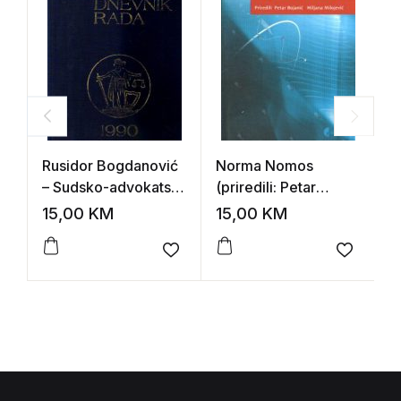
Rusidor Bogdanović
Norma Nomos
Z
– Sudsko-advokatski
(priredili: Petar
p
dnevnik rada za
Bojanić, Miljana
(
15,00
KM
15,00
KM
2
1990. godinu
Milojević)
p
o
Add to wishlist
Add to 