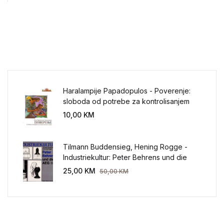
Haralampije Papadopulos - Poverenje:
sloboda od potrebe za kontrolisanjem
sveta
10,00
KM
Tilmann Buddensieg, Hening Rogge -
Industriekultur: Peter Behrens und die
AEG 1907-1914.
25,00
KM
50,00
KM