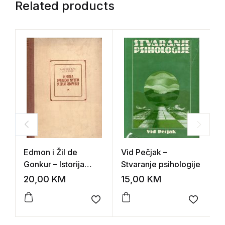
Related products
Edmon i Žil de
Vid Pečjak –
Ž
Gonkur – Istorija
Stvaranje psihologije
s
francuskog društva
20,00
KM
15,00
KM
8
za vreme Revolucije
Add to wishlist
Add to 