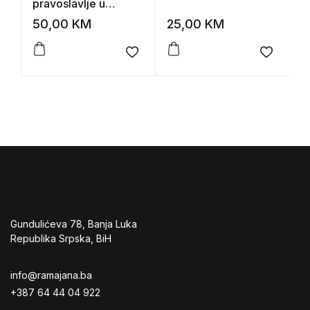
pravoslavlje u
t
Dalmaciji i
H
50,00
KM
25,00
KM
1
Dubrovniku
Add to wishlist
Add to 
Gundulićeva 78, Banja Luka
Republika Srpska, BiH
info@ramajana.ba
+387 64 44 04 922