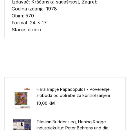
Izdavač:
Kršćanska sadašnjost, Zagreb
Godina izdanja: 1978
Obim: 570
Format: 24 x 17
Stanje: dobro
Haralampije Papadopulos - Poverenje:
sloboda od potrebe za kontrolisanjem
sveta
10,00
KM
Tilmann Buddensieg, Hening Rogge -
Industriekultur: Peter Behrens und die