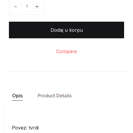
Hubert Jedin - Velika povijest crkve V (Crkva u doba a
Dodaj u korpu
Compare
Opis
Product Details
Povez: tvrdi