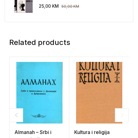
AEG 1907-1914.
25,00
KM
50,00
KM
Related products
Almanah – Srbi i
Kultura i religija
N