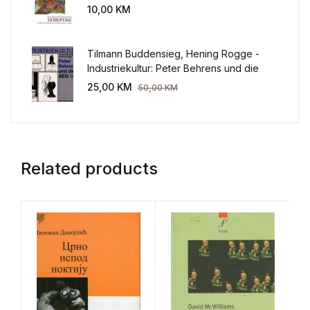
sveta
10,00
KM
Tilmann Buddensieg, Hening Rogge -
Industriekultur: Peter Behrens und die
AEG 1907-1914.
25,00
KM
50,00
KM
Related products