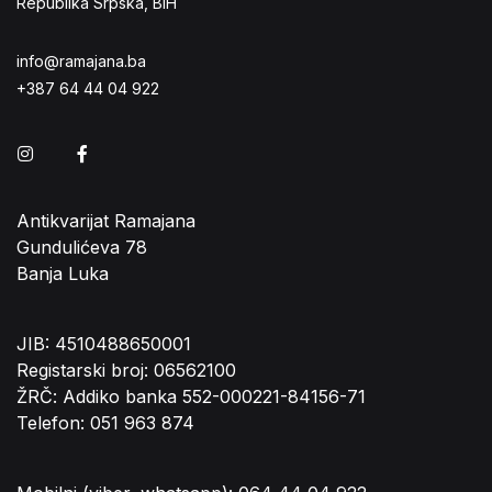
Republika Srpska, BiH
info@ramajana.ba
+387 64 44 04 922
Instagram
Facebook
Antikvarijat Ramajana
Gundulićeva 78
Banja Luka
JIB: 4510488650001
Registarski broj: 06562100
ŽRČ: Addiko banka 552-000221-84156-71
Telefon: 051 963 874