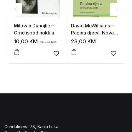
Milovan Danojlić –
David McWilliams –
F
Crno ispod noktiju
Papina djeca. Nova
L
irska elita
10,00
KM
23,00
KM
1
20,00
KM
Add to wishlist
Add to 
Gundulićeva 78, Banja Luka