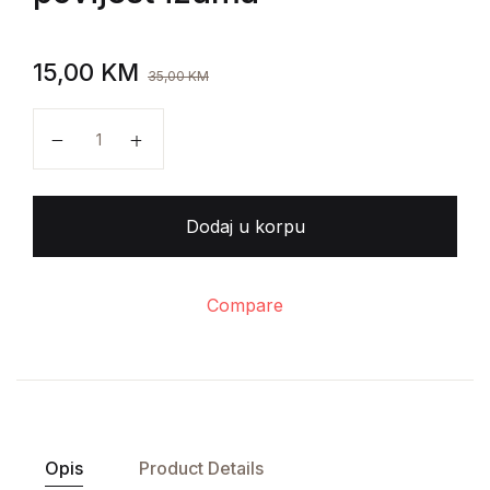
15,00
KM
35,00
KM
Heureka! - Ilustrirana povijest izuma količina
Dodaj u korpu
Compare
Opis
Product Details