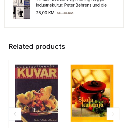
Industriekultur: Peter Behrens und die
AEG 1907-1914.
25,00
KM
50,00
KM
Related products