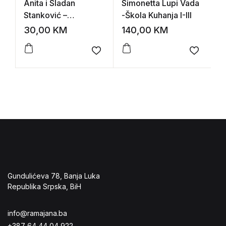
Anita i Sladan
Simonetta Lupi Vada
S
Stanković –
-Škola Kuhanja I-III
d
Vegetarijanski kuvar
30,00
KM
140,00
KM
2
Add to wishlist
Add to 
Gundulićeva 78, Banja Luka
Republika Srpska, BiH
info@ramajana.ba
+387 64 44 04 922