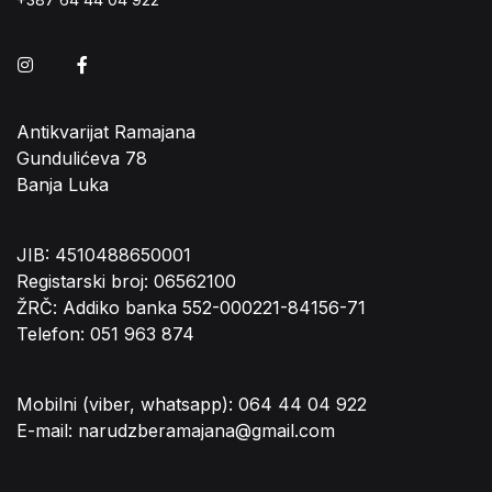
Instagram
Facebook
Antikvarijat Ramajana
Gundulićeva 78
Banja Luka
JIB: 4510488650001
Registarski broj: 06562100
ŽRČ: Addiko banka 552-000221-84156-71
Telefon: 051 963 874
Mobilni (viber, whatsapp): 064 44 04 922
E-mail: narudzberamajana@gmail.com