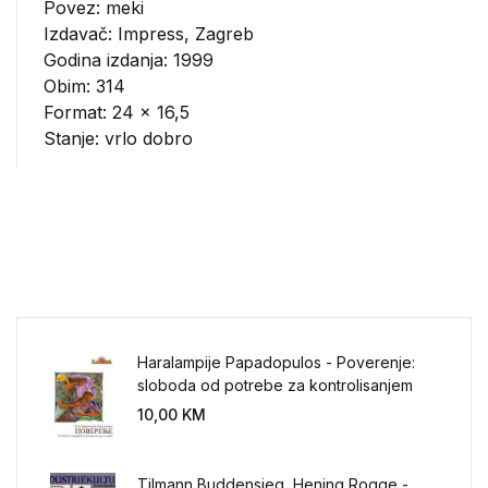
Povez: meki
Izdavač:
Impress, Zagreb
Godina izdanja: 1999
Obim: 314
Format: 24 x 16,5
Stanje: vrlo dobro
Haralampije Papadopulos - Poverenje:
sloboda od potrebe za kontrolisanjem
sveta
10,00
KM
Tilmann Buddensieg, Hening Rogge -