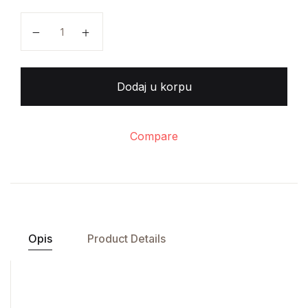
Ignac Kulier - Dobro jedi i ostani živ! količina
Dodaj u korpu
Compare
Opis
Product Details