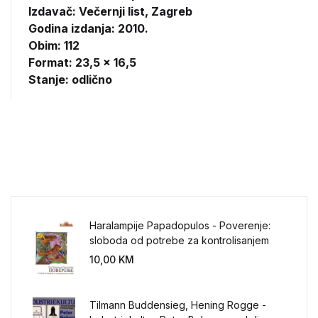
Izdavač:
Večernji list, Zagreb
Godina izdanja: 2010.
Obim: 112
Format: 23,5 x 16,5
Stanje: odlično
Haralampije Papadopulos - Poverenje:
sloboda od potrebe za kontrolisanjem
sveta
10,00
KM
Tilmann Buddensieg, Hening Rogge -