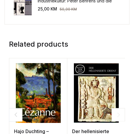
Industriekultur: Peter Behrens und die
AEG 1907-1914.
25,00
KM
50,00
KM
Related products
Hajo Duchting –
Der hellenisierte
M