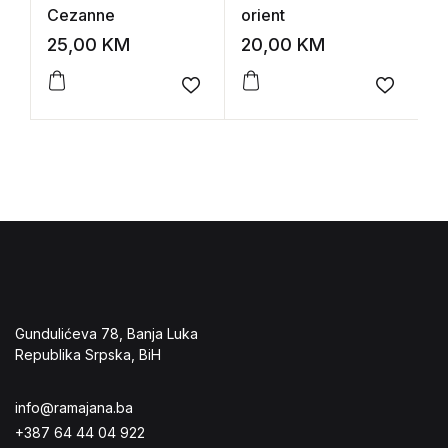
Cezanne
orient
P
K
25,00
KM
20,00
KM
2
B
Add to wishlist
Add to 
Gundulićeva 78, Banja Luka
Republika Srpska, BiH
info@ramajana.ba
+387 64 44 04 922