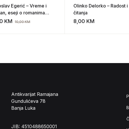
oslav Egerić – Vreme i
Olinko Delorko – Radost i
an, eseji o romanima
čitanja
rice Ćosića
00
KM
8,00
KM
10,00
KM
st
Add to wishlist
Antikvarijat Ramajana
P
Gundulićeva 78
Banja Luka
B
Č
JIB: 4510488650001