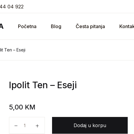
44 04 922
A
Početna
Blog
Česta pitanja
Kontak
lit Ten – Eseji
Ipolit Ten
– Eseji
5,00
KM
Ipolit Ten - Eseji količina
Dodaj u korpu