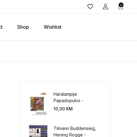
0
t
Shop
Wishlist
Haralampije
Papadopulos -
Poverenje: sloboda od
10,00
KM
potrebe za
kontrolisanjem sveta
Tilmann Buddensieg,
Hening Rogge -