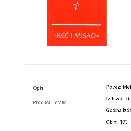
Povez: Mek
Opis
Izdavač:
Ra
Product Details
Godina izd
Obim: 103