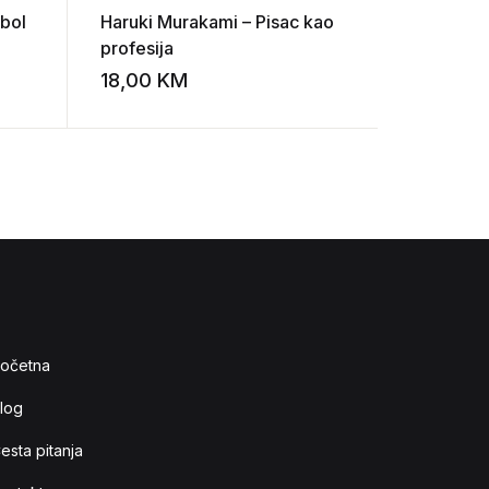
 bol
Haruki Murakami – Pisac kao
Zorislav 
profesija
teme
18,00
KM
8,00
K
Add to wishlist
Add to wishlist
očetna
log
esta pitanja