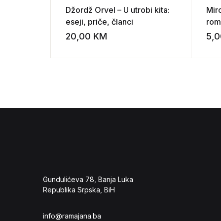
Džordž Orvel – U utrobi kita:
Mir
eseji, priče, članci
rom
Dob
20,00
KM
5,
Add to wishli
Gundulićeva 78, Banja Luka
Republika Srpska, BiH
info@ramajana.ba