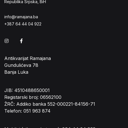
Republika Srpska, BiH
info@ramajana.ba
+387 64 44 04 922
Instagram
Facebook
Antikvarijat Ramajana
Gundulićeva 78
Banja Luka
JIB: 4510488650001
Registarski broj: 06562100
ŽRČ: Addiko banka 552-000221-84156-71
Telefon: 051 963 874