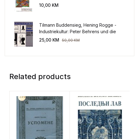
sveta
10,00
KM
Tilmann Buddensieg, Hening Rogge -
Industriekultur: Peter Behrens und die
AEG 1907-1914.
25,00
KM
50,00
KM
Related products