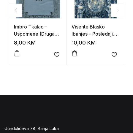
Imbro Tkalac –
Visente Blasko
W
Uspomene (Druga
Ibanjes – Poslednji
–
knjiga)
lav
8,00
KM
10,00
KM
1
Add to wishlist
Add to 
Gundulićeva 78, Banja Luka