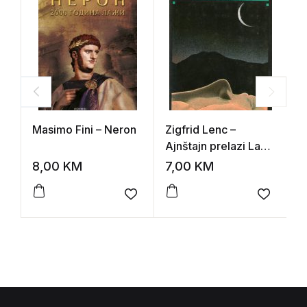
Masimo Fini – Neron
Zigfrid Lenc –
I
Ajnštajn prelazi Labu
l
kod Hamburga
r
8,00
KM
7,00
KM
5
Add to wishlist
Add to 