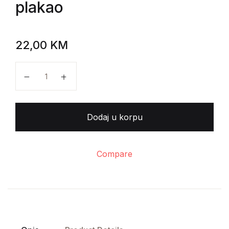
plakao
22,00
KM
Irvin D.Jalom - Kad je Niče plakao količina
Dodaj u korpu
Compare