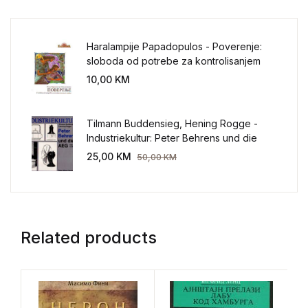
Haralampije Papadopulos - Poverenje:
sloboda od potrebe za kontrolisanjem
sveta
10,00
KM
Tilmann Buddensieg, Hening Rogge -
Industriekultur: Peter Behrens und die
AEG 1907-1914.
25,00
KM
50,00
KM
Related products