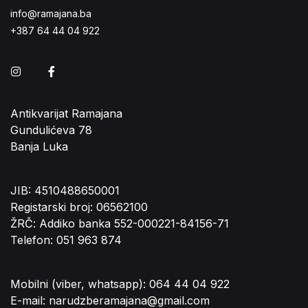
info@ramajana.ba
+387 64 44 04 922
Instagram
Facebook
Antikvarijat Ramajana
Gundulićeva 78
Banja Luka
JIB: 4510488650001
Registarski broj: 06562100
ŽRČ: Addiko banka 552-000221-84156-71
Telefon: 051 963 874
Mobilni (viber, whatsapp): 064 44 04 922
E-mail: narudzberamajana@gmail.com