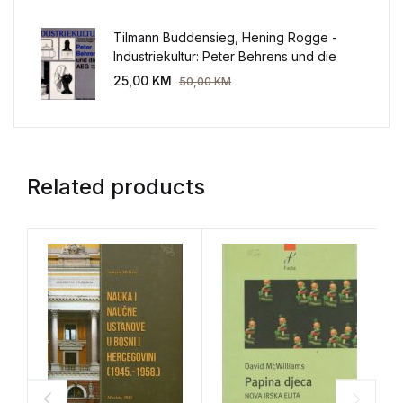
Tilmann Buddensieg, Hening Rogge -
Industriekultur: Peter Behrens und die
AEG 1907-1914.
25,00
KM
50,00
KM
Related products