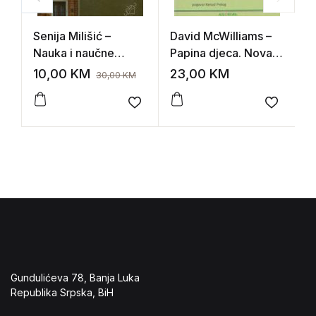
Senija Milišić –
David McWilliams –
H
Nauka i naučne
Papina djeca. Nova
z
institucije u Bosni i
irska elita
10,00
KM
23,00
KM
1
30,00
KM
Hercegovini
(1945.-1958.)
Add to wishlist
Add to 
Gundulićeva 78, Banja Luka
Republika Srpska, BiH