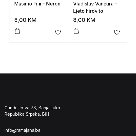
Masimo Fini – Neron
Vladislav Vančura –
J
Ljeto hirovito
p
8,00
KM
8,00
KM
7
Add to wishlist
Add to 
Gundulićeva 78, Banja Luka
Republika Srpska, BiH
info@ramajana.ba