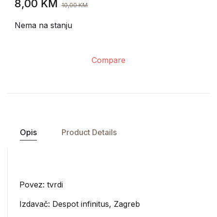
8,00
KM
10,00
KM
Nema na stanju
Compare
Opis
Product Details
Povez: tvrdi
Izdavač:
Despot infinitus, Zagreb