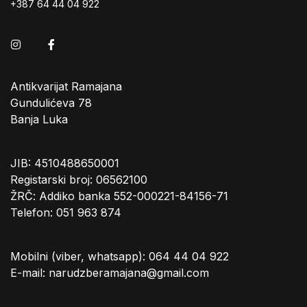
+387 64 44 04 922
Instagram
Facebook
Antikvarijat Ramajana
Gundulićeva 78
Banja Luka
JIB: 4510488650001
Registarski broj: 06562100
ŽRČ: Addiko banka 552-000221-84156-71
Telefon: 051 963 874
Mobilni (viber, whatsapp): 064 44 04 922
E-mail: narudzberamajana@gmail.com