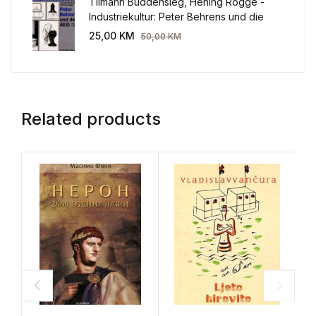
Tilmann Buddensieg, Hening Rogge -
Industriekultur: Peter Behrens und die
AEG 1907-1914.
25,00
KM
50,00
KM
Related products