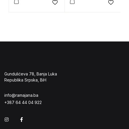
Jaruzelskim
Add to wishlist
Add to 
Gundulićeva 78, Banja Luka
Republika Srpska, BiH
info@ramajana.ba
+387 64 44 04 922
Instagram
Facebook