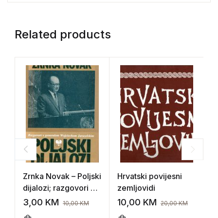
Related products
Zrnka Novak – Poljski
Hrvatski povijesni
N
dijalozi; razgovori sa
zemljovidi
K
generalom
3,00
KM
10,00
KM
4
10,00
KM
20,00
KM
Wojciechom