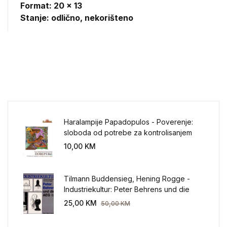
Format: 20 x 13
Stanje: odlično, nekorišteno
Haralampije Papadopulos - Poverenje:
sloboda od potrebe za kontrolisanjem
sveta
10,00
KM
Tilmann Buddensieg, Hening Rogge -
Industriekultur: Peter Behrens und die
AEG 1907-1914.
25,00
KM
50,00
KM