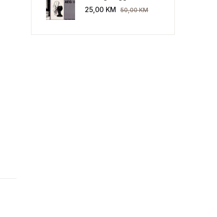
Industriekultur: Peter
25,00
KM
50,00
KM
Behrens und die AEG
1907-1914.