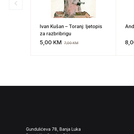
Ivan Kušan – Toranj: ljetopis
Andr
za razbribrigu
5,00
KM
8,
7,00
KM
Add to wishli
Gundulićeva 78, Banja Luka