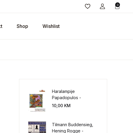
0
t
Shop
Wishlist
Haralampije
Papadopulos -
Poverenje: sloboda od
10,00
KM
potrebe za
kontrolisanjem sveta
Tilmann Buddensieg,
Hening Rogge -