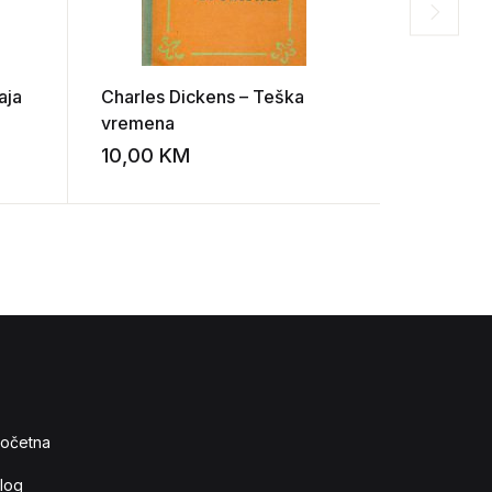
aja
Charles Dickens – Teška
Imre Ker
vremena
10,00
KM
18,00
K
Add to wishlist
Add to wishlist
očetna
log