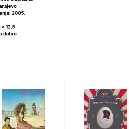
arajevo
anja: 2005.
 x 12,5
lo dobro