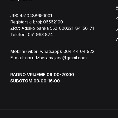
Č
JIB: 4510488650001
K
Registarski broj: 06562100
ŽRČ: Addiko banka 552-000221-84156-71
S
Telefon: 051 963 874
W
Mobilni (viber, whatsapp): 064 44 04 922
E-mail: narudzberamajana@gmail.com
RADNO VRIJEME 09:00-20:00
SUBOTOM 09:00-16:00