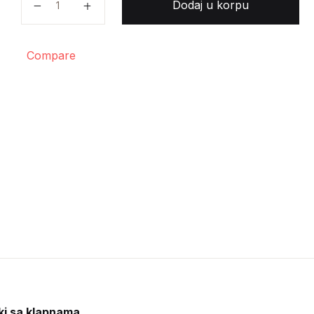
Dodaj u korpu
Compare
ki sa klapnama