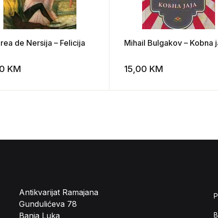
ea de Nersija – Felicija
Mihail Bulgakov – Kobna j
00
KM
15,00
KM
st
Add to wishlist
Antikvarijat Ramajana
P
Gundulićeva 78
Banja Luka
B