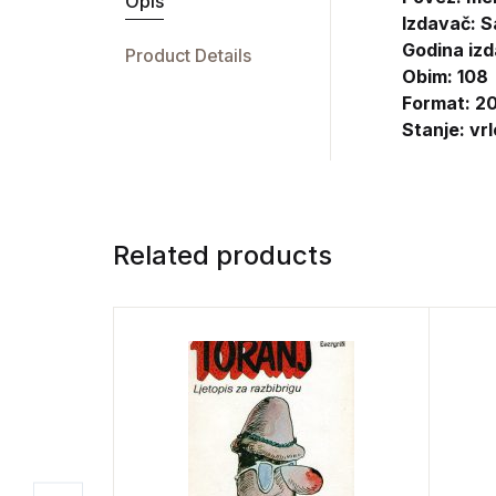
Opis
Izdavač:
S
Godina izd
Product Details
Obim: 108
Format: 20
Stanje: vr
Related products