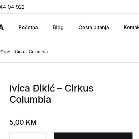
44 04 922
A
Početna
Blog
Česta pitanja
Kontak
 Đikić – Cirkus Columbia
Ivica Đikić
– Cirkus
Columbia
5,00
KM
Ivica Đikić - Cirkus Columbia količina