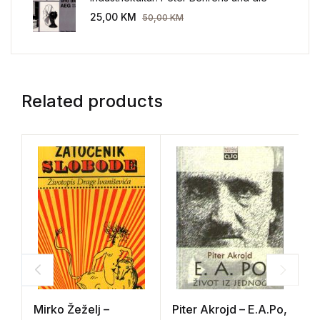
AEG 1907-1914.
25,00
KM
50,00
KM
Related products
Mirko Žeželj –
Piter Akrojd – E.A.Po,
A