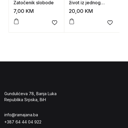
Zatočenik slobode
život iz jednog
P
čitanja
b
7,00
KM
20,00
KM
1
d
Add to wishlist
Add to 
Gundulićeva 78, Banja Luka
Republika Srpska, BiH
info@ramajana.ba
+387 64 44 04 922