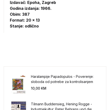
Izdavač:
Epoha, Zagreb
Godina izdanja: 1966.
Obim: 387
Format: 20 x 13
Stanje: odlično
Haralampije Papadopulos - Poverenje:
sloboda od potrebe za kontrolisanjem
sveta
10,00
KM
Tilmann Buddensieg, Hening Rogge -
Industriekultur: Peter Behrens und die