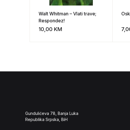
Walt Whitman – Vlati trave;
Osk
Respondez!
10,00
KM
7,
Add to wishli
Gundulićeva 78, Banja Luka
Republika Srpska, BiH