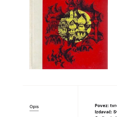
Povez: tv
Opis
Izdavač:
S