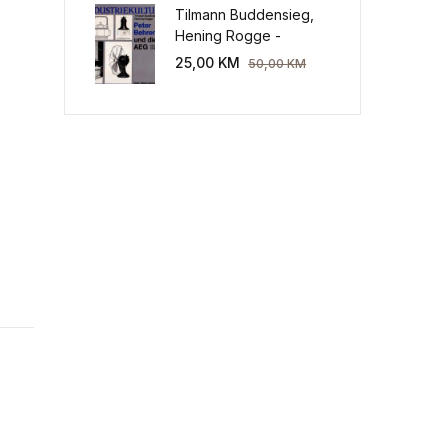
Tilmann Buddensieg,
Hening Rogge -
Industriekultur: Peter
25,00
KM
50,00
KM
Behrens und die AEG
1907-1914.