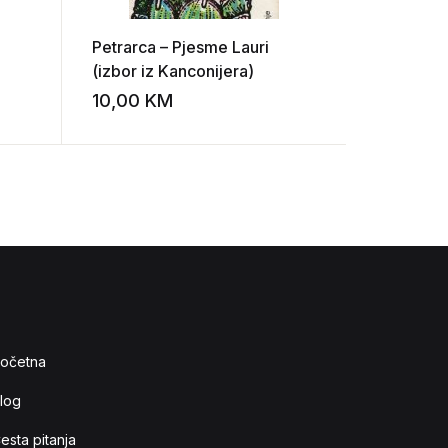
Petrarca – Pjesme Lauri
Branko Ć
(izbor iz Kanconijera)
Pjesme p
10,00
KM
12,00
K
Add to wishlist
Add to wishlist
očetna
log
esta pitanja