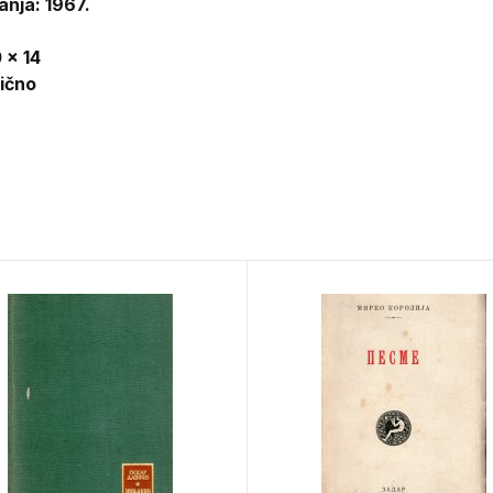
anja: 1967.
 x 14
lično