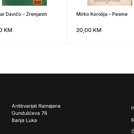
ar Davičo – Zrenjanin
Mirko Korolija – Pesme
00
KM
20,00
KM
st
Add to wishlist
Antikvarijat Ramajana
P
Gundulićeva 78
Banja Luka
B
Č