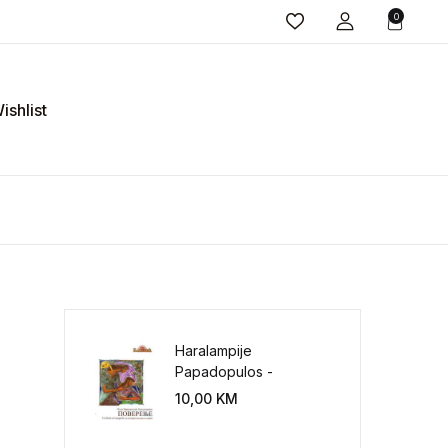
0
ishlist
Haralampije
Papadopulos -
Poverenje: sloboda od
10,00
KM
potrebe za
kontrolisanjem sveta