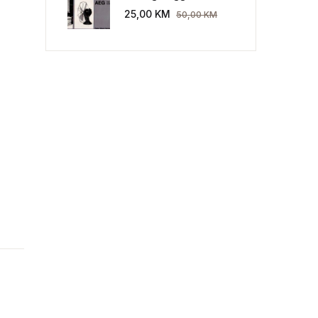
Industriekultur: Peter
25,00
KM
50,00
KM
Behrens und die AEG
1907-1914.