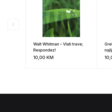
Walt Whitman – Vlati trave;
Gre
Respondez!
naj
pe
10,00
KM
10
Add to wishli