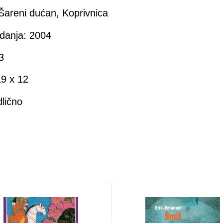
Šareni dućan, Koprivnica
danja: 2004
3
9 x 12
dlično