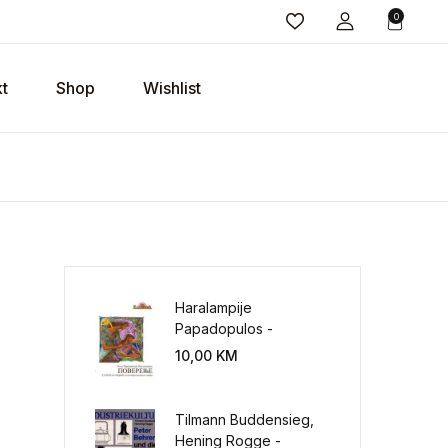
0
t
Shop
Wishlist
Haralampije
Papadopulos -
Poverenje: sloboda od
10,00
KM
potrebe za
kontrolisanjem sveta
Tilmann Buddensieg,
Hening Rogge -