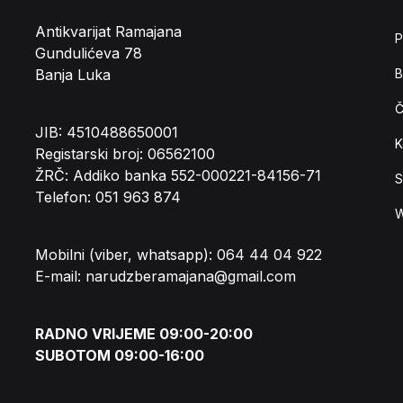
Antikvarijat Ramajana
P
Gundulićeva 78
Banja Luka
B
Č
JIB: 4510488650001
K
Registarski broj: 06562100
ŽRČ: Addiko banka 552-000221-84156-71
S
Telefon: 051 963 874
W
Mobilni (viber, whatsapp): 064 44 04 922
E-mail: narudzberamajana@gmail.com
RADNO VRIJEME 09:00-20:00
SUBOTOM 09:00-16:00