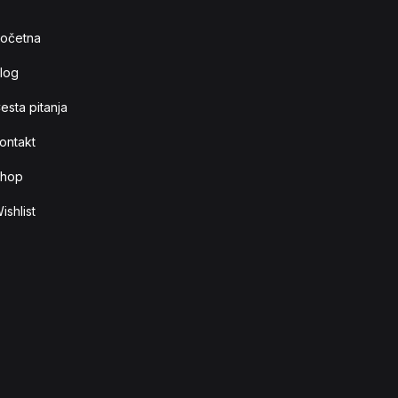
očetna
log
esta pitanja
ontakt
hop
ishlist