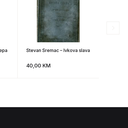
repa
Stevan Sremac – Ivkova slava
Saramago
jednog s
40,00
KM
15,00
K
Add to wishlist
Add to wishlist