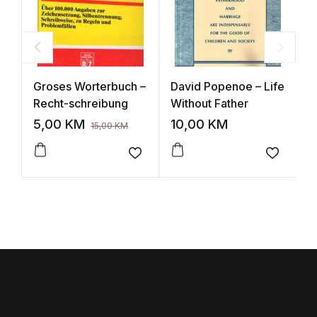
Groses Worterbuch –
David Popenoe – Life
O
Recht-schreibung
Without Father
S
5,00
KM
10,00
KM
1
15,00
KM
Add to wishlist
Add to 