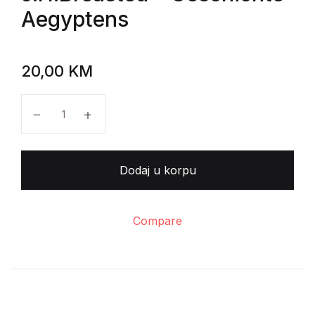
Aegyptens
20,00
KM
J.H.Breasted - Geschichte Aegyptens količina
Dodaj u korpu
Compare