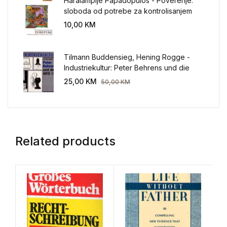
Haralampije Papadopulos - Poverenje:
sloboda od potrebe za kontrolisanjem
sveta
10,00
KM
Tilmann Buddensieg, Hening Rogge -
Industriekultur: Peter Behrens und die
AEG 1907-1914.
25,00
KM
50,00
KM
Related products