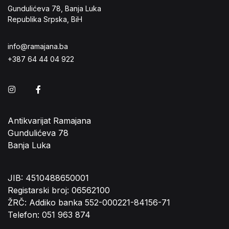
Gundulićeva 78, Banja Luka
Republika Srpska, BiH
info@ramajana.ba
+387 64 44 04 922
Instagram
Facebook
Antikvarijat Ramajana
Gundulićeva 78
Banja Luka
JIB: 4510488650001
Registarski broj: 06562100
ŽRČ: Addiko banka 552-000221-84156-71
Telefon: 051 963 874