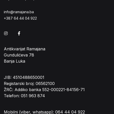
info@ramajana.ba
+387 64 44 04 922
Instagram
Facebook
Antikvarijat Ramajana
Gundulićeva 78
Banja Luka
JIB: 4510488650001
Registarski broj: 06562100
ŽRČ: Addiko banka 552-000221-84156-71
Telefon: 051 963 874
Mobilni (viber, whatsapp): 064 44 04 922