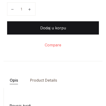
Jakov Ignjatović - Čudan svet količina
Dodaj u korpu
Compare
Opis
Product Details
Povez: tvrdi