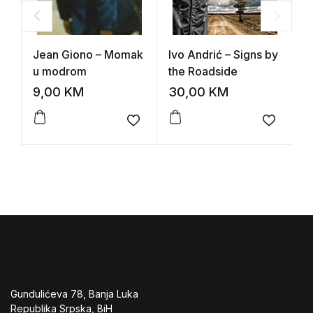
Jean Giono – Momak
Ivo Andrić – Signs by
W
u modrom
the Roadside
I
9,00
KM
30,00
KM
8
Add to wishlist
Add to 
Gundulićeva 78, Banja Luka
Republika Srpska, BiH