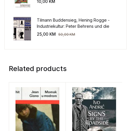
10,00
KM
Tilmann Buddensieg, Hening Rogge -
Industriekultur: Peter Behrens und die
AEG 1907-1914.
25,00
KM
50,00
KM
Related products