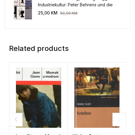
Industriekultur: Peter Behrens und die
AEG 1907-1914.
25,00
KM
50,00
KM
Related products