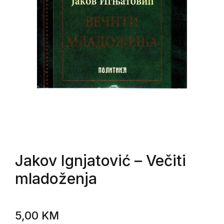
Jakov Ignjatović
– Večiti
mladoženja
5,00
KM