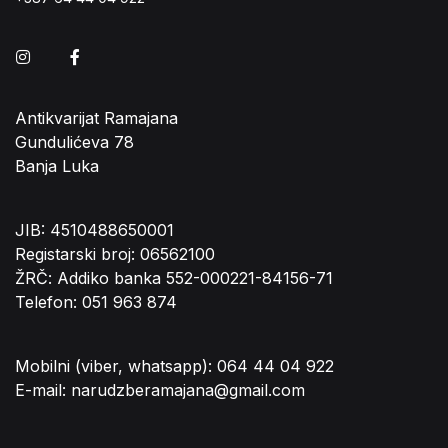
Instagram
Facebook
Antikvarijat Ramajana
Gundulićeva 78
Banja Luka
JIB: 4510488650001
Registarski broj: 06562100
ŽRČ: Addiko banka 552-000221-84156-71
Telefon: 051 963 874
Mobilni (viber, whatsapp): 064 44 04 922
E-mail: narudzberamajana@gmail.com