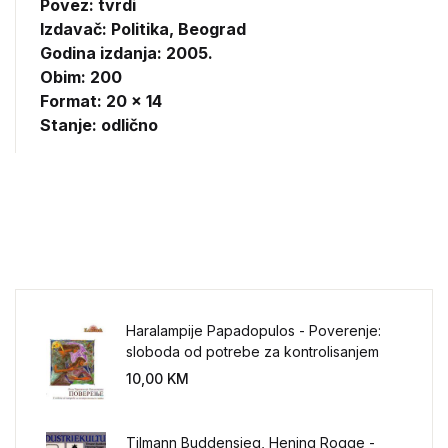
Povez: tvrdi
Izdavač:
Politika, Beograd
Godina izdanja: 2005.
Obim: 200
Format: 20 x 14
Stanje: odlično
Haralampije Papadopulos - Poverenje:
sloboda od potrebe za kontrolisanjem
sveta
10,00
KM
Tilmann Buddensieg, Hening Rogge -