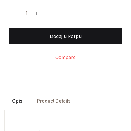
Jakov Ignjatović - Večiti mladoženja količina
Dodaj u korpu
Compare
Opis
Product Details