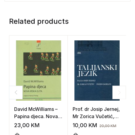
Related products
David McWilliams –
Prof. dr Josip Jernej,
I
Papina djeca. Nova
Mr Zorica Vučetić,
l
irska elita
Ingrid Damiani –
r
23,00
KM
10,00
KM
5
20,00
KM
Talijanski jezik