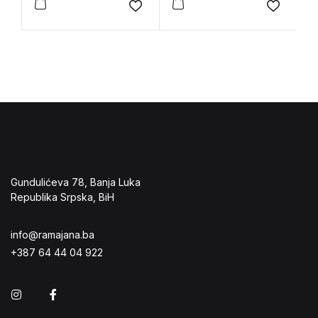
Add to wishlist
Add to 
Gundulićeva 78, Banja Luka
Republika Srpska, BiH
info@ramajana.ba
+387 64 44 04 922
Instagram
Facebook