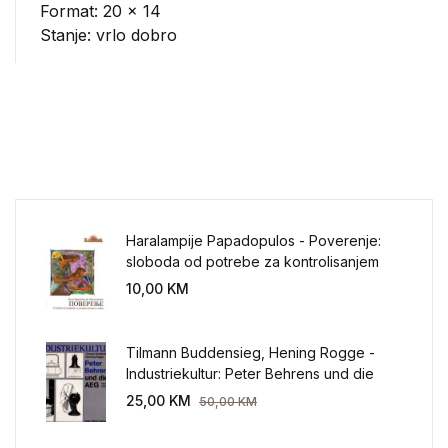
Format: 20 x 14
Stanje: vrlo dobro
Haralampije Papadopulos - Poverenje:
sloboda od potrebe za kontrolisanjem
sveta
10,00
KM
Tilmann Buddensieg, Hening Rogge -
Industriekultur: Peter Behrens und die
AEG 1907-1914.
25,00
KM
50,00
KM