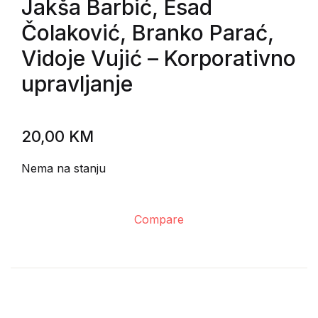
Jakša Barbić, Esad
Čolaković, Branko Parać,
Vidoje Vujić
– Korporativno
upravljanje
20,00
KM
Nema na stanju
Compare