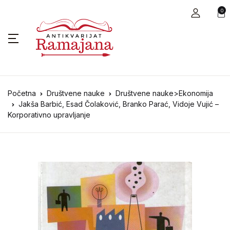
0
Početna
Društvene nauke
Društvene nauke>Ekonomija
Jakša Barbić, Esad Čolaković, Branko Parać, Vidoje Vujić –
Korporativno upravljanje