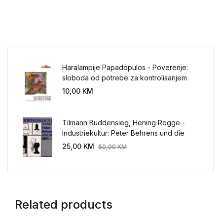
Haralampije Papadopulos - Poverenje:
sloboda od potrebe za kontrolisanjem
sveta
10,00
KM
Tilmann Buddensieg, Hening Rogge -
Industriekultur: Peter Behrens und die
AEG 1907-1914.
25,00
KM
50,00
KM
Related products