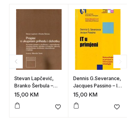
Stevan Lapčević,
Dennis G.Severance,
L
Branko Šerbula –
Jacques Passino – IT
P
Propisi o ukupnom
u primjeni
15,00
KM
15,00
KM
2
prihodu i dohotku
Add to wishlist
Add to 